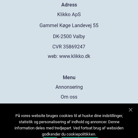
Adress
web:
www.klikko.dk
Menu
Annonsering
Om oss
Cookies
På vores website bruges cookies til at huske dine indstillinger,
Kontakta oss
statistik og personalisering af indhold og annoncer. Denne
Sitemap
information deles med tredjepart. Ved fortsat brug af websiden
godkender du cookiepolitikken.