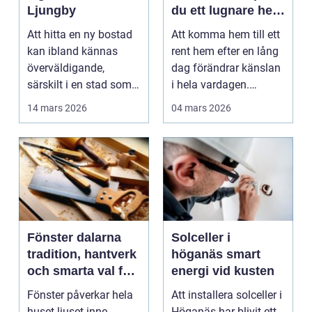
Ljungby
du ett lugnare hem
i vardagen
Att hitta en ny bostad
Att komma hem till ett
kan ibland kännas
rent hem efter en lång
överväldigande,
dag förändrar känslan
särskilt i en stad som
i hela vardagen.
...
Många som bor i...
14 mars 2026
04 mars 2026
Fönster dalarna
Solceller i
tradition, hantverk
höganäs smart
och smarta val för
energi vid kusten
huset
Fönster påverkar hela
Att installera solceller i
huset ljuset inne,
Höganäs har blivit ett