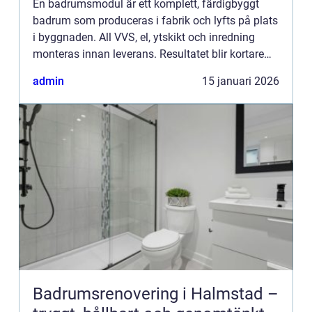
En badrumsmodul är ett komplett, färdigbyggt
badrum som produceras i fabrik och lyfts på plats
i byggnaden. All VVS, el, ytskikt och inredning
monteras innan leverans. Resultatet blir kortare
byggtid, mindre strul på byggplatsen och en
admin
15 januari 2026
jämnare kvalit...
Badrumsrenovering i Halmstad –