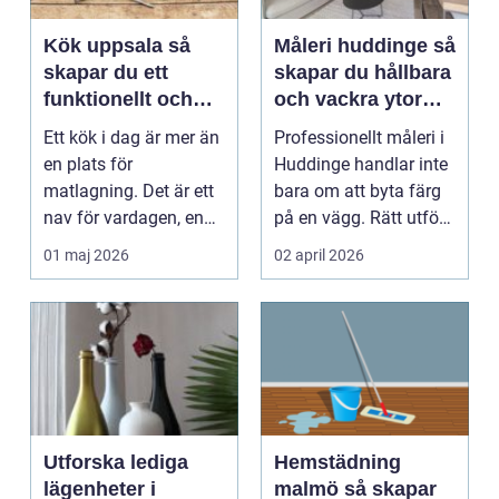
Kök uppsala så
Måleri huddinge så
skapar du ett
skapar du hållbara
funktionellt och
och vackra ytor
personligt kök
hemma
Ett kök i dag är mer än
Professionellt måleri i
en plats för
Huddinge handlar inte
matlagning. Det är ett
bara om att byta färg
nav för vardagen, en
på en vägg. Rätt utfört
samlingspunkt för f...
arbete s...
01 maj 2026
02 april 2026
Utforska lediga
Hemstädning
lägenheter i
malmö så skapar