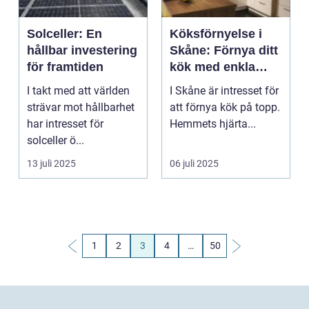
Solceller: En
Köksförnyelse i
hållbar investering
Skåne: Förnya ditt
för framtiden
kök med enkla
medel
I takt med att världen
I Skåne är intresset för
strävar mot hållbarhet
att förnya kök på topp.
har intresset för
Hemmets hjärta...
solceller ö...
13 juli 2025
06 juli 2025
1
2
3
4
…
50