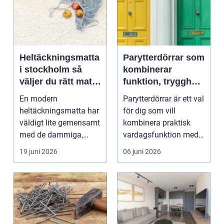
Heltäckningsmatta
Parytterdörrar som
i stockholm så
kombinerar
väljer du rätt matta
funktion, trygghet
för hem och
och stil
En modern
Parytterdörrar är ett val
kontor
heltäckningsmatta har
för dig som vill
väldigt lite gemensamt
kombinera praktisk
med de dammiga,
vardagsfunktion med
trista mattor många
en välkomnande kän...
19 juni 2026
06 juni 2026
minns frå...