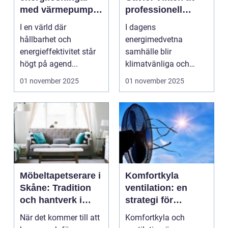
med värmepump i
professionell
Ystad
installation
I en värld där
I dagens
hållbarhet och
energimedvetna
energieffektivitet står
samhälle blir
högt på agend...
klimatvänliga och
effektiva
01 november 2025
01 november 2025
uppvärmningsalterna...
Möbeltapetserare i
Komfortkyla
Skåne: Tradition
ventilation: en
och hantverk i
strategi för
harmoni
framtiden
När det kommer till att
Komfortkyla och