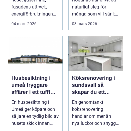
fasadens uttryck,
naturligt steg för
energiförbrukningen
många som vill sänka
och hur skönt du har...
sina elkos...
04 mars 2026
03 mars 2026
Husbesiktning i
Köksrenovering i
umeå tryggare
sundsvall så
affärer i ett tufft
skapar du ett
klimat
hållbart kök som
En husbesiktning i
En genomtänkt
fungerar i
Umeå ger köpare och
köksrenovering
vardagen
säljare en tydlig bild av
handlar om mer än
husets skick innan
nya luckor och snygga
affären genomför...
bänkskivor. Köket ska