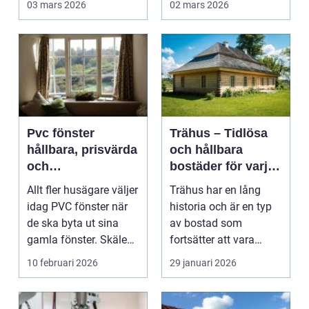
03 mars 2026
02 mars 2026
fungera v...
Pvc fönster
Trähus – Tidlösa
hållbara, prisvärda
och hållbara
och
bostäder för varje
energieffektiva
stil
Allt fler husägare väljer
Trähus har en lång
idag PVC fönster när
historia och är en typ
de ska byta ut sina
av bostad som
gamla fönster. Skälen
fortsätter att vara
är ofta en ...
pop...
10 februari 2026
29 januari 2026