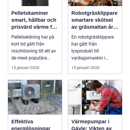
Pelletskaminer
Robotgräsklippare
smart, hållbar och
smartare skötsel
prisvärd värme för
av gräsmattan året
moderna hem
runt
Pelletseldning har på
En robotgräsklippare
kort tid gått från
har gått från
nischlösning till ett av
lyxprodukt till
de mest populära
vardagsmaskin i
sätten att värma ...
många svenska
15 januari 2026
15 januari 2026
trädgårdar. Många u...
Effektiva
Värmepumpar i
energilösningar
Gävle: Vikten av