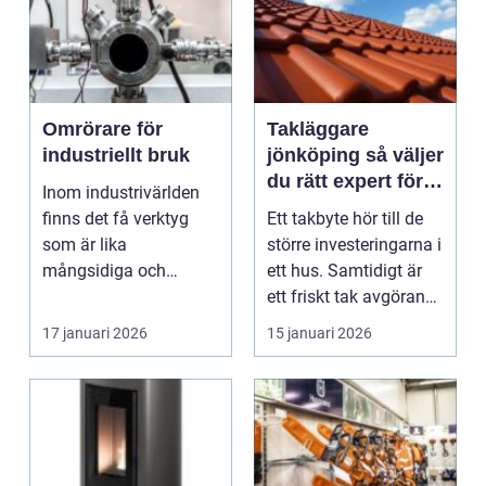
Omrörare för
Takläggare
industriellt bruk
jönköping så väljer
du rätt expert för
Inom industrivärlden
ditt tak
finns det få verktyg
Ett takbyte hör till de
som är lika
större investeringarna i
mångsidiga och
ett hus. Samtidigt är
nödv...
ett friskt tak avgörande
för ...
17 januari 2026
15 januari 2026