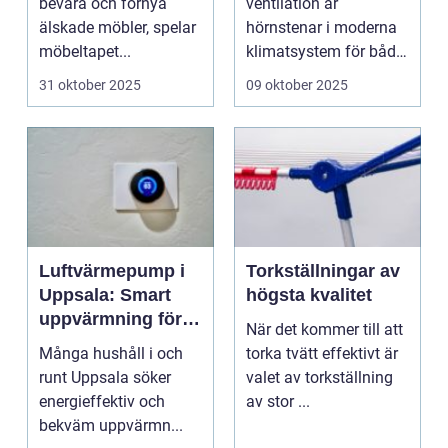
bevara och förnya
ventilation är
älskade möbler, spelar
hörnstenar i moderna
möbeltapet...
klimatsystem för både
komme...
31 oktober 2025
09 oktober 2025
Luftvärmepump i
Torkställningar av
Uppsala: Smart
högsta kvalitet
uppvärmning för
När det kommer till att
jämnt klimat
Många hushåll i och
torka tvätt effektivt är
runt Uppsala söker
valet av torkställning
energieffektiv och
av stor ...
bekväm uppvärmn...