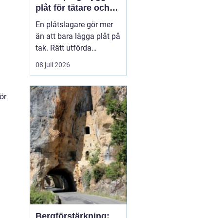
plåt för tätare och
hållbarare hus
En plåtslagare gör mer
än att bara lägga plåt på
tak. Rätt utförda
plåtarbeten skyddar
08 juli 2026
huset mot läckage, röta
och onödiga
energiförluster under
ör
många år framåt. I
Norrköping, där vädret
växlar mellan snö, regn
och blåst, blir kvaliteten
på plåtarbet...
Bergförstärkning: