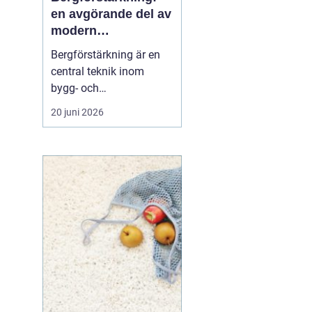
en avgörande del av
modern
infrastruktur
Bergförstärkning är en
central teknik inom
bygg- och
ingenjörsarbete, särskilt i
20 juni 2026
områden där berg och
stenformationer spelar
en avgörande roll. Denna
metod säkerställer både
säkerhet och h...
h