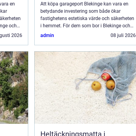
vara en
Att köpa garageport Blekinge kan vara en
ökar
betydande investering som både ökar
säkerheten
fastighetens estetiska värde och säkerheten
inge och
i hemmet. För dem som bor i Blekinge och
allera en
överväger att uppgradera eller installera en
gusti 2026
admin
08 juli 2026
ny...
Heltäckningsmatta i