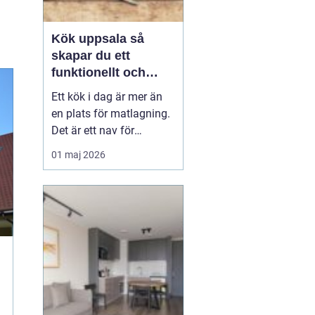
Kök uppsala så
skapar du ett
funktionellt och
personligt kök
Ett kök i dag är mer än
en plats för matlagning.
Det är ett nav för
vardagen, en
01 maj 2026
samlingspunkt för familj
och vänner och ofta
hemmets viktigaste rum.
När en bostadsägare
planerar kök Uppsala
handlar det därför både
om funktion, känsla och
långsiktigt...