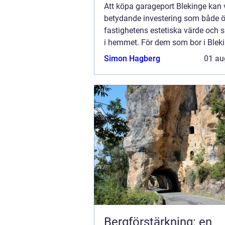
Att köpa garageport Blekinge kan 
betydande investering som både 
fastighetens estetiska värde och 
i hemmet. För dem som bor i Blek
överväger att uppgradera eller inst
Simon Hagberg
01 au
ny...
Bergförstärkning: en