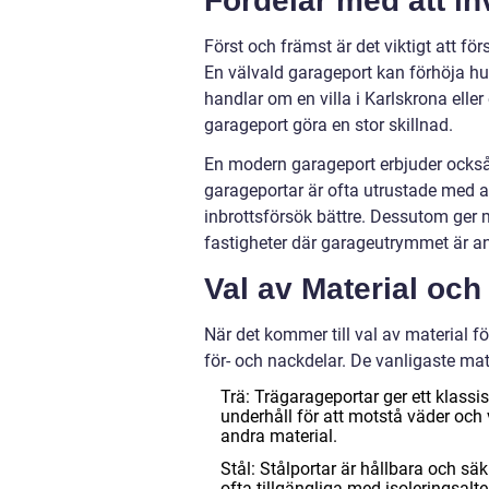
Fördelar med att in
Först och främst är det viktigt att för
En välvald garageport kan förhöja h
handlar om en villa i Karlskrona elle
garageport göra en stor skillnad.
En modern garageport erbjuder också
garageportar är ofta utrustade med 
inbrottsförsök bättre. Dessutom ger mo
fastigheter där garageutrymmet är ans
Val av Material och
När det kommer till val av material fö
för- och nackdelar. De vanligaste mate
Trä: Trägarageportar ger ett klassi
underhåll för att motstå väder och 
andra material.
Stål: Stålportar är hållbara och sä
ofta tillgängliga med isoleringsalte