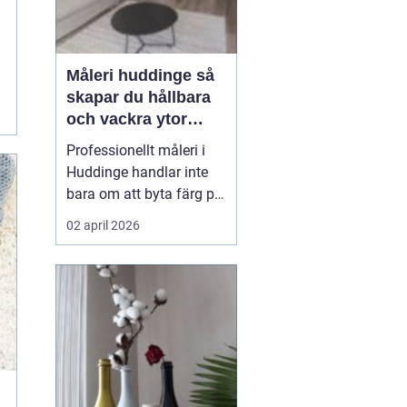
Måleri huddinge så
skapar du hållbara
och vackra ytor
hemma
Professionellt måleri i
Huddinge handlar inte
bara om att byta färg på
en vägg. Rätt utfört
02 april 2026
arbete skyddar huset
mot fukt och slitage,
höjer värdet på bostaden
och gör vardagen
trevligare. Genom att
planera projektet
noggrant, välja rätt
färgtyper oc...