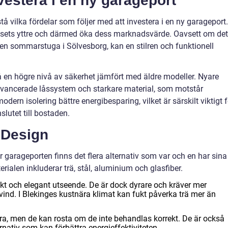
vestera i en ny garageport
stå vilka fördelar som följer med att investera i en ny garageport.
usets yttre och därmed öka dess marknadsvärde. Oavsett om det
r en sommarstuga i Sölvesborg, kan en stilren och funktionell
 en högre nivå av säkerhet jämfört med äldre modeller. Nyare
avancerade låssystem och starkare material, som motstår
dern isolering bättre energibesparing, vilket är särskilt viktigt f
lutet till bostaden.
 Design
r garageporten finns det flera alternativ som var och en har sina
rialen inkluderar trä, stål, aluminium och glasfiber.
skt och elegant utseende. De är dock dyrare och kräver mer
vind. I Blekinges kustnära klimat kan fukt påverka trä mer än
kra, men de kan rosta om de inte behandlas korrekt. De är också
rnativ som kan förbättra energieffektiviteten.