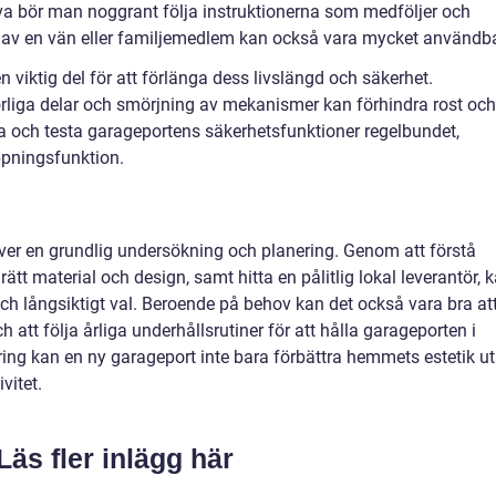
älva bör man noggrant följa instruktionerna som medföljer och
p av en vän eller familjemedlem kan också vara mycket användba
 viktig del för att förlänga dess livslängd och säkerhet.
örliga delar och smörjning av mekanismer kan förhindra rost och
a och testa garageportens säkerhetsfunktioner regelbundet,
ppningsfunktion.
äver en grundlig undersökning och planering. Genom att förstå
rätt material och design, samt hitta en pålitlig lokal leverantör, 
ch långsiktigt val. Beroende på behov kan det också vara bra at
h att följa årliga underhållsrutiner för att hålla garageporten i
ring kan en ny garageport inte bara förbättra hemmets estetik u
vitet.
Läs fler inlägg här