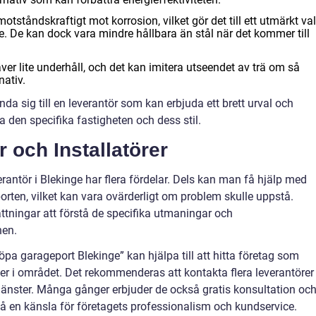
tståndskraftigt mot korrosion, vilket gör det till ett utmärkt val
 De kan dock vara mindre hållbara än stål när det kommer till
räver lite underhåll, och det kan imitera utseendet av trä om så
nativ.
ända sig till en leverantör som kan erbjuda ett brett urval och
 den specifika fastigheten och dess stil.
 och Installatörer
erantör i Blekinge har flera fördelar. Dels kan man få hjälp med
orten, vilket kan vara ovärderligt om problem skulle uppstå.
ättningar att förstå de specifika utmaningar och
nen.
öpa garageport Blekinge” kan hjälpa till att hitta företag som
ter i området. Det rekommenderas att kontakta flera leverantörer
 tjänster. Många gånger erbjuder de också gratis konsultation oc
tt få en känsla för företagets professionalism och kundservice.