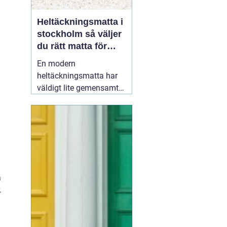
Heltäckningsmatta i
stockholm så väljer
du rätt matta för
hem och kontor
En modern
heltäckningsmatta har
väldigt lite gemensamt
med de dammiga, trista
mattor många minns
från 70- och 80-talet.
Dagens textilgolv är
slitstarka, lättskötta och
finns i hundratals färger
och strukturer. För den
a
som planerar att
19 juni
.
2026