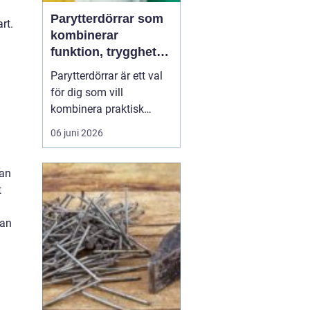
Parytterdörrar som
rt.
kombinerar
funktion, trygghet
och stil
Parytterdörrar är ett val
för dig som vill
kombinera praktisk
vardagsfunktion med en
06 juni 2026
välkomnande känsla
och en tydlig stilmarkör
kan
för huset. Parytterdörrar
t
ger en generös öppning,
släpper in mycket ljus
tan
och förstärker husets
karaktär samtidigt som
de ...