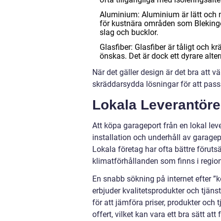
Aluminium: Aluminium är lätt och mo
för kustnära områden som Blekinge.
slag och bucklor.
Glasfiber: Glasfiber är tåligt och k
önskas. Det är dock ett dyrare alter
När det gäller design är det bra att v
skräddarsydda lösningar för att passa
Lokala Leverantörer
Att köpa garageport från en lokal lev
installation och underhåll av garagep
Lokala företag har ofta bättre föruts
klimatförhållanden som finns i regio
En snabb sökning på internet efter ”k
erbjuder kvalitetsprodukter och tjäns
för att jämföra priser, produkter och
offert, vilket kan vara ett bra sätt a