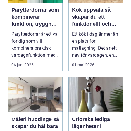
Parytterdörrar som
Kök uppsala så
kombinerar
skapar du ett
funktion, trygghet
funktionellt och
och stil
personligt kök
Parytterdörrar är ett val
Ett kök i dag är mer än
för dig som vill
en plats för
kombinera praktisk
matlagning. Det är ett
vardagsfunktion med
nav för vardagen, en
en välkomnande kän...
samlingspunkt för f...
06 juni 2026
01 maj 2026
Måleri huddinge så
Utforska lediga
skapar du hållbara
lägenheter i