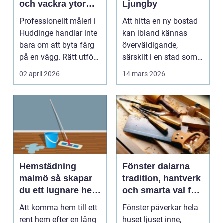
och vackra ytor
Ljungby
hemma
Professionellt måleri i
Att hitta en ny bostad
Huddinge handlar inte
kan ibland kännas
bara om att byta färg
överväldigande,
på en vägg. Rätt utfört
särskilt i en stad som
arbete s...
...
02 april 2026
14 mars 2026
Hemstädning
Fönster dalarna
malmö så skapar
tradition, hantverk
du ett lugnare hem
och smarta val för
i vardagen
huset
Att komma hem till ett
Fönster påverkar hela
rent hem efter en lång
huset ljuset inne,