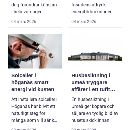
dag förändrar känslan
fasadens uttryck,
i hela vardagen.
energiförbrukningen
Många som bor i...
och hur skönt du har...
04 mars 2026
04 mars 2026
Solceller i
Husbesiktning i
höganäs smart
umeå tryggare
energi vid kusten
affärer i ett tufft
klimat
Att installera solceller i
En husbesiktning i
Höganäs har blivit ett
Umeå ger köpare och
naturligt steg för
säljare en tydlig bild av
många som vill sänka
husets skick innan
sina elkos...
affären genomför...