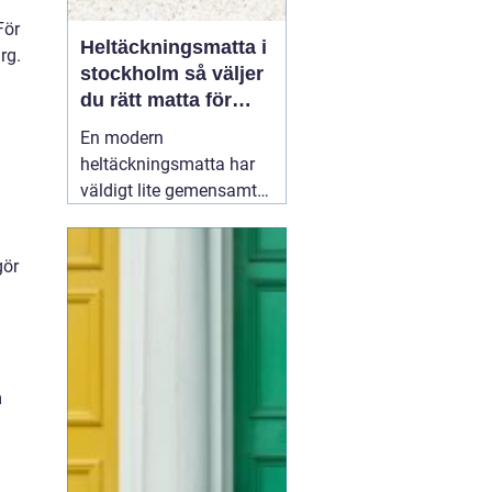
För
Heltäckningsmatta i
rg.
stockholm så väljer
du rätt matta för
hem och kontor
En modern
heltäckningsmatta har
väldigt lite gemensamt
med de dammiga, trista
mattor många minns
gör
från 70- och 80-talet.
Dagens textilgolv är
slitstarka, lättskötta och
finns i hundratals färger
och strukturer. För den
m
som planerar att
19 juni
2026