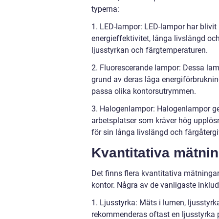
typerna:
1. LED-lampor: LED-lampor har blivit
energieffektivitet, långa livslängd o
ljusstyrkan och färgtemperaturen.
2. Fluorescerande lampor: Dessa lampo
grund av deras låga energiförbrukning
passa olika kontorsutrymmen.
3. Halogenlampor: Halogenlampor ger s
arbetsplatser som kräver hög upplösni
för sin långa livslängd och färgåterg
Kvantitativa mätni
Det finns flera kvantitativa mätnin
kontor. Några av de vanligaste inklud
1. Ljusstyrka: Mäts i lumen, ljusstyr
rekommenderas oftast en ljusstyrka 