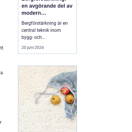
en avgörande del av
modern
infrastruktur
Bergförstärkning är en
central teknik inom
bygg- och
ingenjörsarbete, särskilt i
20 juni 2026
tt
områden där berg och
stenformationer spelar
en avgörande roll. Denna
metod säkerställer både
da
säkerhet och h...
r