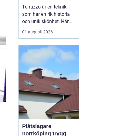
bänkskivsteknik
Terrazzo är en teknik
som har en rik historia
och unik skönhet. Här
kommer vi att utforska
01 augusti 2026
vad terrazzo är, dess
användningsområden
och varför det blivit så
populärt idag. Terrazzo
– tidlös d...
Plåtslagare
norrköping trygg