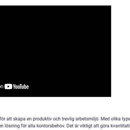
för att skapa en produktiv och trevlig arbetsmiljö. Med olika typ
en lösning för alla kontorsbehov. Det är viktigt att göra kvantitat