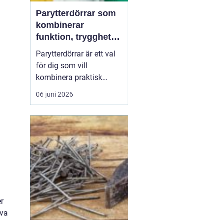
Parytterdörrar som
kombinerar
funktion, trygghet
och stil
Parytterdörrar är ett val
för dig som vill
kombinera praktisk
vardagsfunktion med en
06 juni 2026
välkomnande känsla
och en tydlig stilmarkör
för huset. Parytterdörrar
ger en generös öppning,
släpper in mycket ljus
och förstärker husets
karaktär samtidigt som
de ...
er
iva