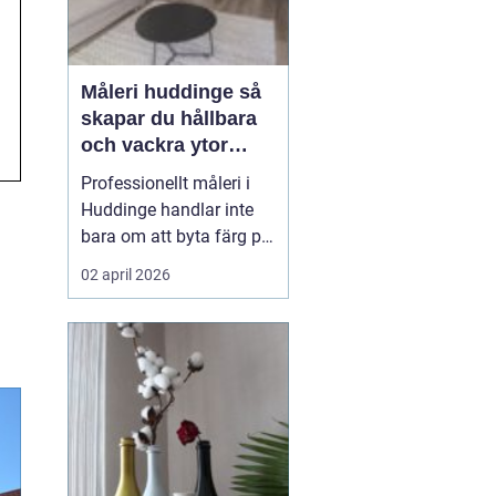
Måleri huddinge så
skapar du hållbara
och vackra ytor
hemma
Professionellt måleri i
Huddinge handlar inte
bara om att byta färg på
en vägg. Rätt utfört
02 april 2026
arbete skyddar huset
mot fukt och slitage,
höjer värdet på bostaden
och gör vardagen
trevligare. Genom att
planera projektet
noggrant, välja rätt
färgtyper oc...