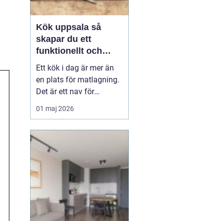
n
Kök uppsala så
skapar du ett
funktionellt och
personligt kök
Ett kök i dag är mer än
en plats för matlagning.
Det är ett nav för
vardagen, en
01 maj 2026
samlingspunkt för familj
och vänner och ofta
hemmets viktigaste rum.
När en bostadsägare
planerar kök Uppsala
handlar det därför både
om funktion, känsla och
långsiktigt...