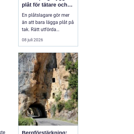
plåt för tätare och
hållbarare hus
En plåtslagare gör mer
än att bara lägga plåt på
tak. Rätt utförda
plåtarbeten skyddar
08 juli 2026
huset mot läckage, röta
och onödiga
energiförluster under
många år framåt. I
Norrköping, där vädret
växlar mellan snö, regn
och blåst, blir kvaliteten
på plåtarbet...
ste
Bergförstärkning: