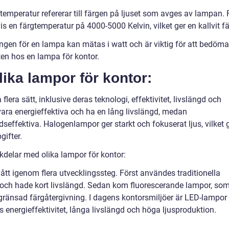
gtemperatur refererar till färgen på ljuset som avges av lampan. 
 en färgtemperatur på 4000-5000 Kelvin, vilket ger en kallvit fä
ingen för en lampa kan mätas i watt och är viktig för att bedöma
ten hos en lampa för kontor.
lika lampor för kontor:
flera sätt, inklusive deras teknologi, effektivitet, livslängd och
vara energieffektiva och ha en lång livslängd, medan
effektiva. Halogenlampor ger starkt och fokuserat ljus, vilket 
gifter.
delar med olika lampor för kontor:
gått igenom flera utvecklingssteg. Först användes traditionella
och hade kort livslängd. Sedan kom fluorescerande lampor, so
gränsad färgåtergivning. I dagens kontorsmiljöer är LED-lampor
s energieffektivitet, långa livslängd och höga ljusproduktion.