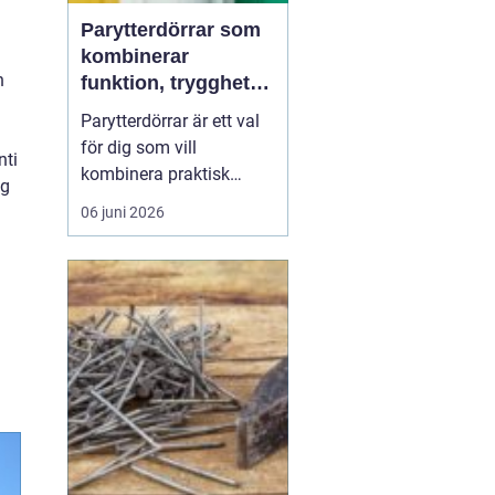
Parytterdörrar som
kombinerar
n
funktion, trygghet
och stil
Parytterdörrar är ett val
för dig som vill
nti
kombinera praktisk
ig
vardagsfunktion med en
06 juni 2026
välkomnande känsla
och en tydlig stilmarkör
för huset. Parytterdörrar
ger en generös öppning,
släpper in mycket ljus
och förstärker husets
karaktär samtidigt som
de ...