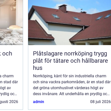
k och
Plåtslagare norrköping trygg
plåt för tätare och hållbarare
hus
la charm
Norrköping, känt för sin industriella charm
n stad där
och sina vackra parkområden, är en stad där
högt av
det gröna utomhuslivet värderas högt av
rydlig och
dess invånare. Att underhålla en prydlig och
hälsosam gr&au...
gusti 2026
admin
08 juli 2026