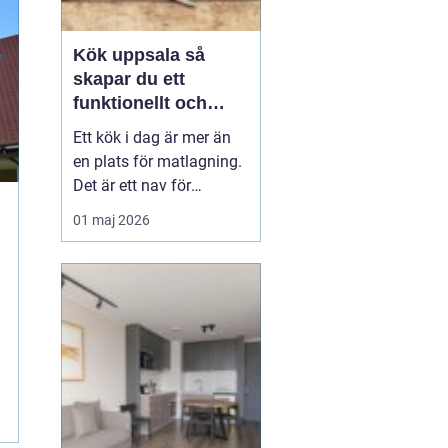
Kök uppsala så
skapar du ett
funktionellt och
personligt kök
Ett kök i dag är mer än
en plats för matlagning.
Det är ett nav för
vardagen, en
01 maj 2026
samlingspunkt för familj
och vänner och ofta
hemmets viktigaste rum.
När en bostadsägare
planerar kök Uppsala
handlar det därför både
om funktion, känsla och
långsiktigt...