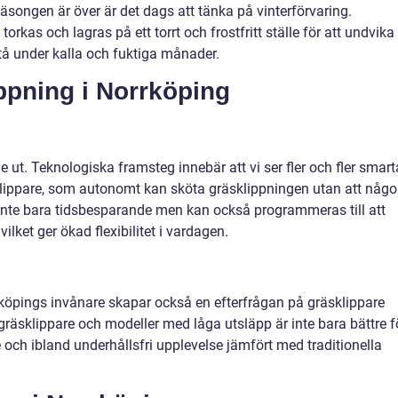
säsongen är över är det dags att tänka på vinterförvaring.
orkas och lagras på ett torrt och frostfritt ställe för att undvika
å under kalla och fuktiga månader.
ppning i Norrköping
ut. Teknologiska framsteg innebär att vi ser fler och fler smart
klippare, som autonomt kan sköta gräsklippningen utan att någ
inte bara tidsbesparande men kan också programmeras till att
vilket ger ökad flexibilitet i vardagen.
köpings invånare skapar också en efterfrågan på gräsklippare
gräsklippare och modeller med låga utsläpp är inte bara bättre f
 och ibland underhållsfri upplevelse jämfört med traditionella