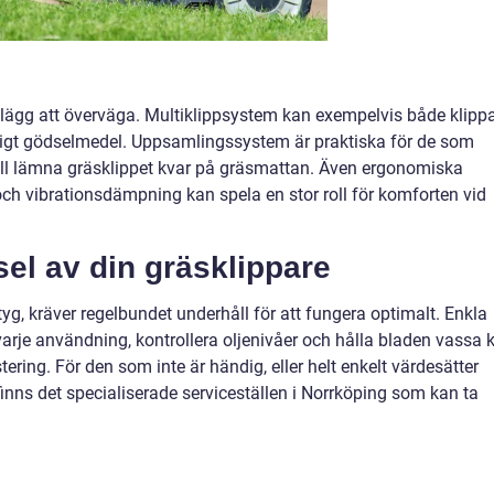
llägg att överväga. Multiklippsystem kan exempelvis både klipp
turligt gödselmedel. Uppsamlingssystem är praktiska för de som
 vill lämna gräsklippet kvar på gräsmattan. Även ergonomiska
h vibrationsdämpning kan spela en stor roll för komforten vid
el av din gräsklippare
yg, kräver regelbundet underhåll för att fungera optimalt. Enkla
varje användning, kontrollera oljenivåer och hålla bladen vassa 
ering. För den som inte är händig, eller helt enkelt värdesätter
inns det specialiserade serviceställen i Norrköping som kan ta