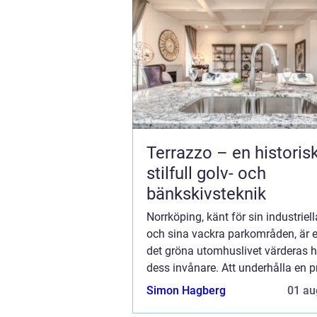
Terrazzo – en historis
stilfull golv- och
bänkskivsteknik
Norrköping, känt för sin industriel
och sina vackra parkområden, är e
det gröna utomhuslivet värderas 
dess invånare. Att underhålla en p
hälsosam gr&au...
Simon Hagberg
01 au