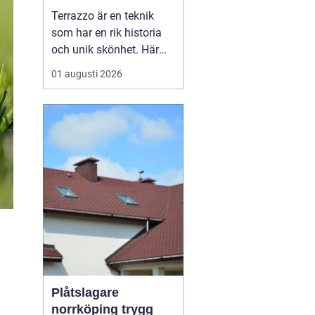
bänkskivsteknik
Terrazzo är en teknik
som har en rik historia
och unik skönhet. Här
kommer vi att utforska
01 augusti 2026
vad terrazzo är, dess
användningsområden
och varför det blivit så
populärt idag. Terrazzo
– tidlös d...
Plåtslagare
norrköping trygg