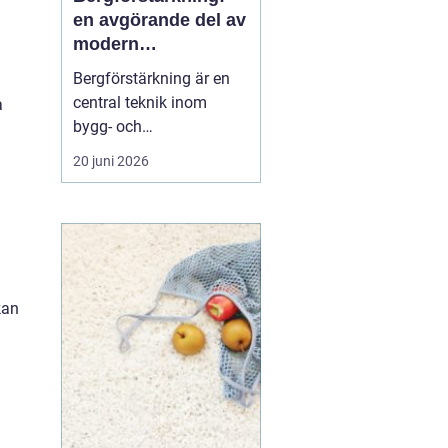
en avgörande del av
modern
infrastruktur
Bergförstärkning är en
central teknik inom
a
bygg- och
ingenjörsarbete, särskilt i
20 juni 2026
områden där berg och
stenformationer spelar
en avgörande roll. Denna
metod säkerställer både
säkerhet och h...
kan