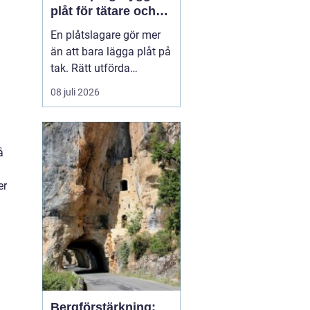
plåt för tätare och
hållbarare hus
En plåtslagare gör mer
än att bara lägga plåt på
tak. Rätt utförda
plåtarbeten skyddar
08 juli 2026
huset mot läckage, röta
och onödiga
energiförluster under
många år framåt. I
å
Norrköping, där vädret
växlar mellan snö, regn
er
och blåst, blir kvaliteten
på plåtarbet...
Bergförstärkning: