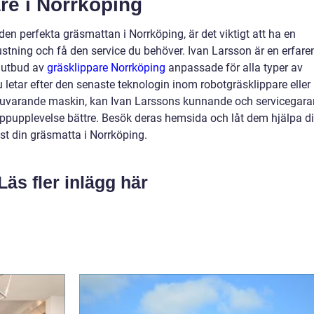
are i Norrköping
den perfekta gräsmattan i Norrköping, är det viktigt att ha en
t utrustning och få den service du behöver. Ivan Larsson är en erfare
t utbud av
gräsklippare Norrköping
anpassade för alla typer av
letar efter den senaste teknologin inom robotgräsklippare eller
nuvarande maskin, kan Ivan Larssons kunnande och servicegara
ippupplevelse bättre. Besök deras hemsida och låt dem hjälpa d
ust din gräsmatta i Norrköping.
Läs fler inlägg här