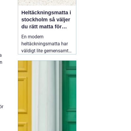
Heltäckningsmatta i
stockholm så väljer
du rätt matta för
hem och kontor
En modern
heltäckningsmatta har
väldigt lite gemensamt
a
med de dammiga, trista
on
mattor många minns
från 70- och 80-talet.
Dagens textilgolv är
slitstarka, lättskötta och
finns i hundratals färger
och strukturer. För den
ör
som planerar att
19 juni
2026