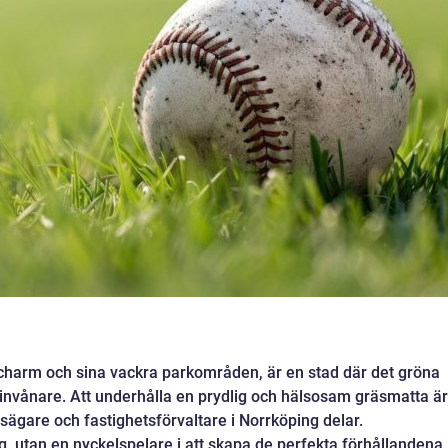
a charm och sina vackra parkområden, är en stad där det gröna
invånare. Att underhålla en prydlig och hälsosam gräsmatta är
sägare och fastighetsförvaltare i Norrköping delar.
yg, utan en nyckelspelare i att skapa de perfekta förhållandena