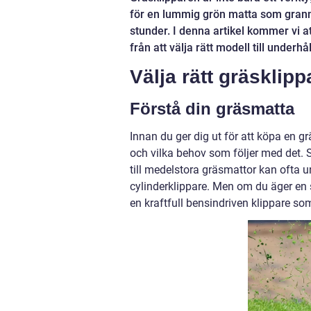
för en lummig grön matta som grann
stunder. I denna artikel kommer vi a
från att välja rätt modell till underhå
Välja rätt gräsklip
Förstå din gräsmatta
Innan du ger dig ut för att köpa en gr
och vilka behov som följer med det. 
till medelstora gräsmattor kan ofta u
cylinderklippare. Men om du äger en st
en kraftfull bensindriven klippare s