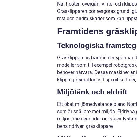
När hösten övergår i vinter och klipp
Gräsklipparen bör rengöras grundligt, t
rost och andra skador som kan uppst
Framtidens gräskli
Teknologiska framsteg
Gräsklipparens framtid ser spännande 
modeller som till exempel robotgräs
behöver närvara. Dessa maskiner är 
klippa gräsmattan vid specifika tider, 
Miljötänk och eldrift
Ett ökat miljömedvetande bland Norr
som är snällare mot miljön. Eldrivna 
miljön, men erbjuder också en tystare
bensindriven gräsklippare.