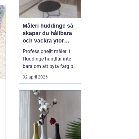
Måleri huddinge så
skapar du hållbara
och vackra ytor
hemma
Professionellt måleri i
Huddinge handlar inte
bara om att byta färg på
en vägg. Rätt utfört
02 april 2026
arbete skyddar huset
mot fukt och slitage,
höjer värdet på bostaden
och gör vardagen
trevligare. Genom att
planera projektet
noggrant, välja rätt
färgtyper oc...