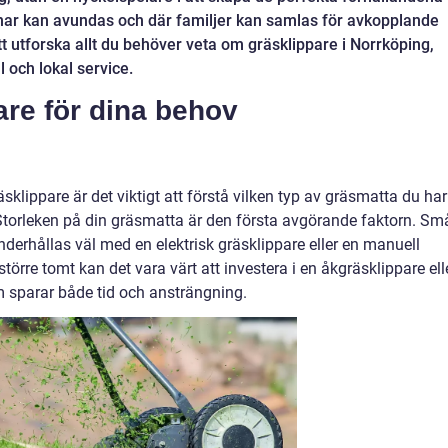
ar kan avundas och där familjer kan samlas för avkopplande
tt utforska allt du behöver veta om gräsklippare i Norrköping,
ll och lokal service.
pare för dina behov
äsklippare är det viktigt att förstå vilken typ av gräsmatta du har
Storleken på din gräsmatta är den första avgörande faktorn. Sm
nderhållas väl med en elektrisk gräsklippare eller en manuell
örre tomt kan det vara värt att investera i en åkgräsklippare ell
om sparar både tid och ansträngning.