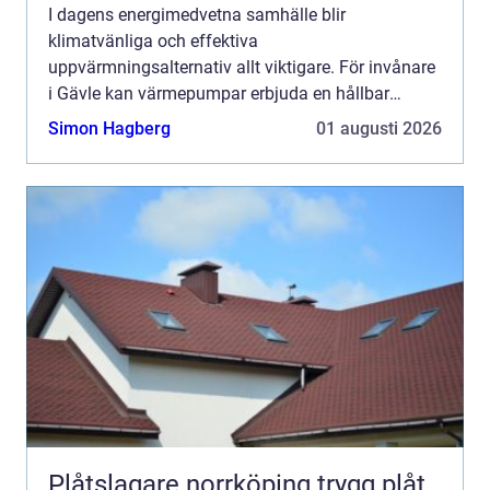
I dagens energimedvetna samhälle blir
klimatvänliga och effektiva
uppvärmningsalternativ allt viktigare. För invånare
i Gävle kan värmepumpar erbjuda en hållbar
lösning för både hemmets och f&...
Simon Hagberg
01 augusti 2026
Plåtslagare norrköping trygg plåt