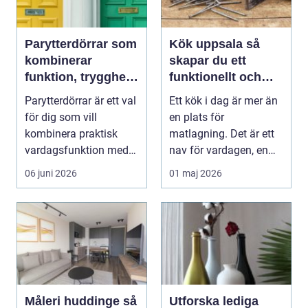
Parytterdörrar som
Kök uppsala så
kombinerar
skapar du ett
funktion, trygghet
funktionellt och
och stil
personligt kök
Parytterdörrar är ett val
Ett kök i dag är mer än
för dig som vill
en plats för
kombinera praktisk
matlagning. Det är ett
vardagsfunktion med
nav för vardagen, en
en välkomnande kän...
samlingspunkt för f...
06 juni 2026
01 maj 2026
Måleri huddinge så
Utforska lediga