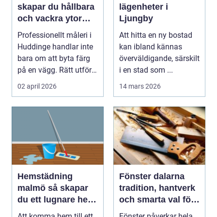
skapar du hållbara
lägenheter i
och vackra ytor
Ljungby
hemma
Professionellt måleri i
Att hitta en ny bostad
Huddinge handlar inte
kan ibland kännas
bara om att byta färg
överväldigande, särskilt
på en vägg. Rätt utfört
i en stad som ...
arbete s...
02 april 2026
14 mars 2026
Hemstädning
Fönster dalarna
malmö så skapar
tradition, hantverk
du ett lugnare hem
och smarta val för
i vardagen
huset
Att komma hem till ett
Fönster påverkar hela