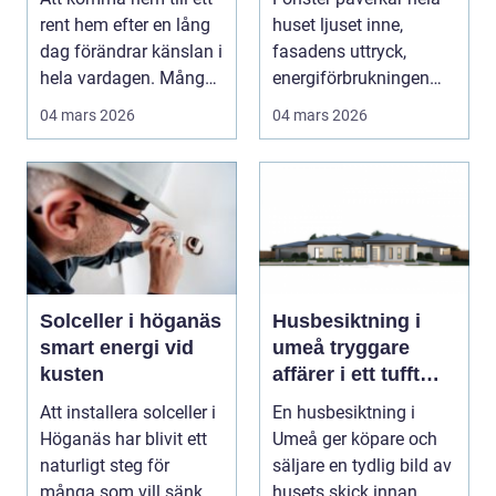
rent hem efter en lång
huset ljuset inne,
dag förändrar känslan i
fasadens uttryck,
hela vardagen. Många
energiförbrukningen
som bor i...
och hur skönt du har...
04 mars 2026
04 mars 2026
Solceller i höganäs
Husbesiktning i
smart energi vid
umeå tryggare
kusten
affärer i ett tufft
klimat
Att installera solceller i
En husbesiktning i
Höganäs har blivit ett
Umeå ger köpare och
naturligt steg för
säljare en tydlig bild av
många som vill sänka
husets skick innan