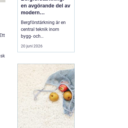
en avgörande del av
modern
infrastruktur
Bergförstärkning är en
central teknik inom
Ett
bygg- och
ingenjörsarbete, särskilt i
20 juni 2026
områden där berg och
isk
stenformationer spelar
en avgörande roll. Denna
metod säkerställer både
säkerhet och h...