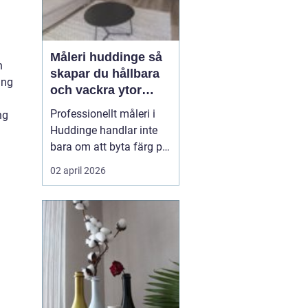
Måleri huddinge så
h
skapar du hållbara
ång
och vackra ytor
hemma
Professionellt måleri i
ng
Huddinge handlar inte
bara om att byta färg på
en vägg. Rätt utfört
02 april 2026
arbete skyddar huset
mot fukt och slitage,
höjer värdet på bostaden
och gör vardagen
trevligare. Genom att
planera projektet
noggrant, välja rätt
färgtyper oc...