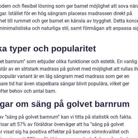
dern och flexibel lösning som ger barnet möjlighet att sova när
ängar. Istället för en hög sängram placeras madrassen direkt på
rhet till rummet och ger barnet en känsla av trygghet. Detta konc
 minimalistiska och naturliga stil, samt förmågan att anpassa si
ka typer och popularitet
vet barnrum” som erbjuder olika funktioner och estetik. En vanlig
tår av en slitstark madrass på golvet med möjlighet att rullas i
 populär variant är en låg sängram med madrass som ger en
are tid har även stapelbara sängar blivit populära, vilket ger
fter behov och antal barn.
ngar om säng på golvet barnrum
av ”säng på golvet barnrum” kan vi titta på statistik och fakta.
visar att 57% av föräldrar överväger att ha ”säng på golvet
ar visat sig ha positiva effekter på barnens sömnkvalitet och