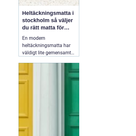
Heltäckningsmatta i
stockholm så väljer
du rätt matta för
hem och kontor
En modern
heltäckningsmatta har
väldigt lite gemensamt
med de dammiga, trista
mattor många minns
från 70- och 80-talet.
Dagens textilgolv är
slitstarka, lättskötta och
finns i hundratals färger
och strukturer. För den
som planerar att
19 juni
2026