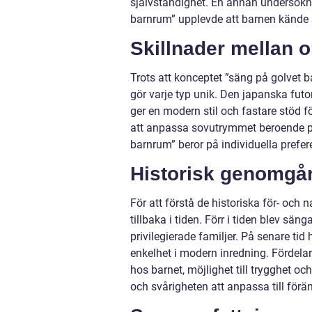
självständighet. En annan undersökn
barnrum” upplevde att barnen kände s
Skillnader mellan 
Trots att konceptet ”säng på golvet 
gör varje typ unik. Den japanska fut
ger en modern stil och fastare stöd fö
att anpassa sovutrymmet beroende på 
barnrum” beror på individuella prefer
Historisk genomgån
För att förstå de historiska för- och
tillbaka i tiden. Förr i tiden blev sä
privilegierade familjer. På senare ti
enkelhet i modern inredning. Fördela
hos barnet, möjlighet till trygghet o
och svårigheten att anpassa till förä