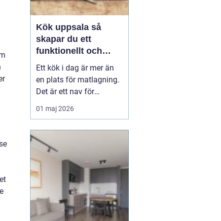
Kök uppsala så
skapar du ett
funktionellt och
om
personligt kök
n
Ett kök i dag är mer än
er
en plats för matlagning.
Det är ett nav för
vardagen, en
01 maj 2026
samlingspunkt för familj
och vänner och ofta
hemmets viktigaste rum.
se
När en bostadsägare
planerar kök Uppsala
handlar det därför både
et
om funktion, känsla och
me
långsiktigt...