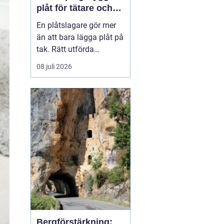
plåt för tätare och
hållbarare hus
En plåtslagare gör mer
än att bara lägga plåt på
tak. Rätt utförda
plåtarbeten skyddar
08 juli 2026
huset mot läckage, röta
och onödiga
energiförluster under
många år framåt. I
Norrköping, där vädret
växlar mellan snö, regn
och blåst, blir kvaliteten
på plåtarbet...
Bergförstärkning: