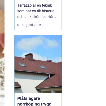
bänkskivsteknik
Terrazzo är en teknik
som har en rik historia
och unik skönhet. Här
kommer vi att utforska
01 augusti 2026
vad terrazzo är, dess
användningsområden
och varför det blivit så
populärt idag. Terrazzo
– tidlös d...
Plåtslagare
norrköping trygg