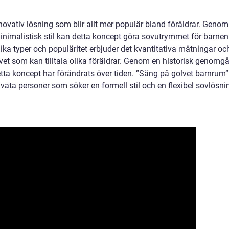
novativ lösning som blir allt mer populär bland föräldrar. Genom
 minimalistisk stil kan detta koncept göra sovutrymmet för barnen
a typer och populäritet erbjuder det kvantitativa mätningar oc
lvet som kan tilltala olika föräldrar. Genom en historisk genomg
etta koncept har förändrats över tiden. ”Säng på golvet barnrum”
privata personer som söker en formell stil och en flexibel sovlösni