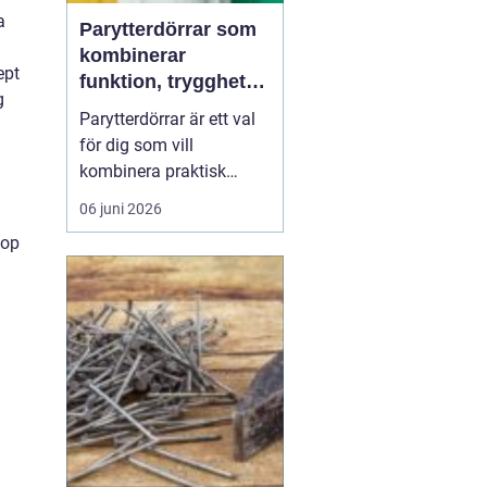
a
Parytterdörrar som
kombinerar
ept
funktion, trygghet
g
och stil
Parytterdörrar är ett val
för dig som vill
kombinera praktisk
vardagsfunktion med en
06 juni 2026
välkomnande känsla
hop
och en tydlig stilmarkör
för huset. Parytterdörrar
ger en generös öppning,
släpper in mycket ljus
och förstärker husets
karaktär samtidigt som
de ...