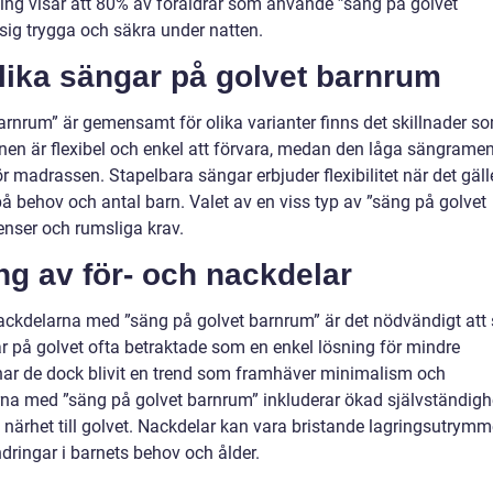
ing visar att 80% av föräldrar som använde ”säng på golvet
ig trygga och säkra under natten.
olika sängar på golvet barnrum
barnrum” är gemensamt för olika varianter finns det skillnader s
onen är flexibel och enkel att förvara, medan den låga sängrame
r madrassen. Stapelbara sängar erbjuder flexibilitet när det gäll
behov och antal barn. Valet av en viss typ av ”säng på golvet
enser och rumsliga krav.
g av för- och nackdelar
 nackdelarna med ”säng på golvet barnrum” är det nödvändigt att 
ngar på golvet ofta betraktade som en enkel lösning för mindre
d har de dock blivit en trend som framhäver minimalism och
rna med ”säng på golvet barnrum” inkluderar ökad självständigh
ch närhet till golvet. Nackdelar kan vara bristande lagringsutrym
ndringar i barnets behov och ålder.