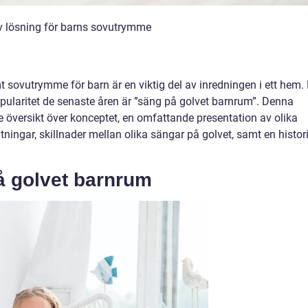
v lösning för barns sovutrymme
sovutrymme för barn är en viktig del av inredningen i ett hem. 
opularitet de senaste åren är ”säng på golvet barnrum”. Denna
e översikt över konceptet, en omfattande presentation av olika
tningar, skillnader mellan olika sängar på golvet, samt en histor
å golvet barnrum