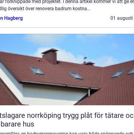
r förknippade med projektet. I denna artikel kommer vi att ge e
lig översikt över renovera badrum kostna...
n Hagberg
01 augusti
gare norrköping trygg plåt för tätare och
lbarare hus
genomföra en badrumsrenovering kan vara både spännande och