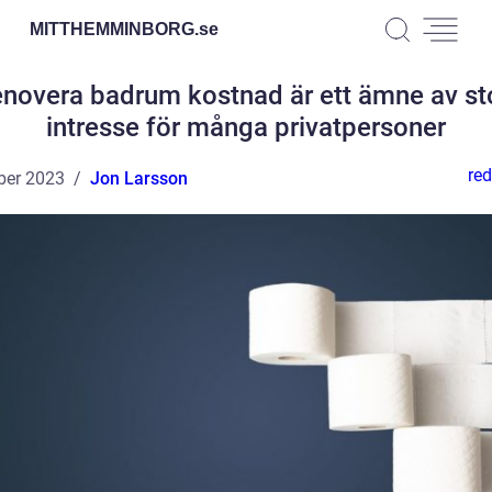
MITTHEMMINBORG.
se
novera badrum kostnad är ett ämne av st
intresse för många privatpersoner
red
ber 2023
Jon Larsson