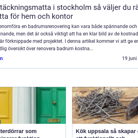
äckningsmatta i stockholm så väljer du rätt
ta för hem och kontor
genomföra en badrumsrenovering kan vara både spännande och
ande, men det är också viktigt att ha en klar bild av de kostnad
r förknippade med projektet. I denna artikel kommer vi att ge e
lig översikt över renovera badrum kostna...
n
19 juni
tterdörrar som
Kök uppsala så skapar du