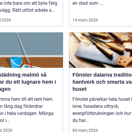
r inte bara om att byta färg
en stad som ...
vägg. Rätt utfört arbete s...
l 2026
14 mars 2026
tädning malmö så
Fönster dalarna tradition,
r du ett lugnare hem i
hantverk och smarta val
agen
huset
mma hem till ett rent hem
Fönster påverkar hela huset ljuset
en lång dag förändrar
inne, fasadens uttryck,
an i hela vardagen. Många
energiförbrukningen och hur
r i...
du har...
s 2026
04 mars 2026