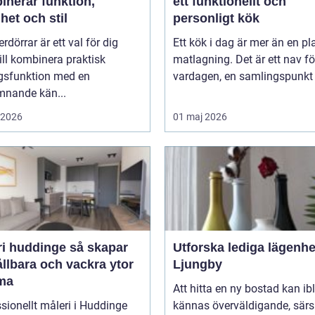
inerar funktion,
ett funktionellt och
het och stil
personligt kök
erdörrar är ett val för dig
Ett kök i dag är mer än en pla
ll kombinera praktisk
matlagning. Det är ett nav fö
gsfunktion med en
vardagen, en samlingspunkt f
mnande kän...
i 2026
01 maj 2026
huddinge så skapar
Utforska lediga lägenhe
llbara och vackra ytor
Ljungby
ma
Att hitta en ny bostad kan ib
sionellt måleri i Huddinge
kännas överväldigande, särsk