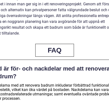
et i innan man ger sig in i ett renoveringsprojekt. Genom att förs
r och alternativ kan privatpersoner fatta välgrundade beslut och
iga överraskningar längs vägen. Att anlita professionella entrep
a en noggrann planering kan vara avgörande för att uppnå ett
gsrikt resultat och skapa ett badrum som både är funktionellt 
t tilltalande.
FAQ
 är för- och nackdelar med att renover
drum?
elarna med att renovera badrum inkluderar förbättrad funktional
stetik, vilket kan öka värdet på bostaden. Nackdelarna kan vara 
kostnadsrelaterade utmaningar, samt eventuella oväntade prob
r processen.