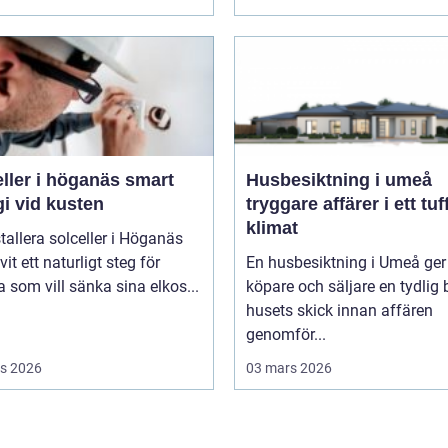
ler i höganäs smart
Husbesiktning i umeå
i vid kusten
tryggare affärer i ett tuf
klimat
stallera solceller i Höganäs
vit ett naturligt steg för
En husbesiktning i Umeå ger
som vill sänka sina elkos...
köpare och säljare en tydlig 
husets skick innan affären
genomför...
s 2026
03 mars 2026