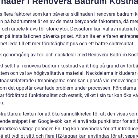
llnader i Renovera Badrum Kostn
ns flera faktorer som kan påverka skillnaden i renovera badrum 
en på badrummet är en av de mest betydande faktorerna, då me
 och arbete krävs för större ytor. Dessutom kan val av material 
en på installationen påverka priset. Att anlita en erfaren entrepr
het leda till ett mer förutsägbart pris och ett bättre slutresultat.
sk genomgång av för- och nackdelar med Renovera Badrum Kos
skt sett har renovera badrum kostnad varit hög på grund av förbä
tem och val av högkvalitativa material. Nackdelarna inkluderar d
tnadsrelaterade utmaningarna som kan uppstå vid renoveringar
t om det uppstår oväntade problem under processen. Fördelarna
ar förbättrad funktionalitet och estetik, vilket i sin tur kan öka v
n.
strukturera texten för att öka sannolikheten för att den visas so
ende snippet i en Google-sök kan vi använda punktlistor för att 
 markera viktiga poänger. En -tag kan användas för att introduce
 ett tydligt sätt och flera H2-taggar kan användas för att separ