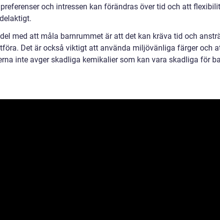
preferenser och intressen kan förändras över tid och att flexibili
delaktigt.
del med att måla barnrummet är att det kan kräva tid och anst
utföra. Det är också viktigt att använda miljövänliga färger och att
gerna inte avger skadliga kemikalier som kan vara skadliga för b