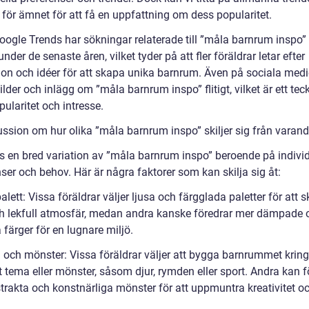
 för ämnet för att få en uppfattning om dess popularitet.
Google Trends har sökningar relaterade till ”måla barnrum inspo”
under de senaste åren, vilket tyder på att fler föräldrar letar efter
tion och idéer för att skapa unika barnrum. Även på sociala medi
ilder och inlägg om ”måla barnrum inspo” flitigt, vilket är ett te
ularitet och intresse.
ussion om hur olika ”måla barnrum inspo” skiljer sig från varand
ns en bred variation av ”måla barnrum inspo” beroende på indivi
ser och behov. Här är några faktorer som kan skilja sig åt:
alett: Vissa föräldrar väljer ljusa och färgglada paletter för att 
och lekfull atmosfär, medan andra kanske föredrar mer dämpade 
 färger för en lugnare miljö.
 och mönster: Vissa föräldrar väljer att bygga barnrummet kring
t tema eller mönster, såsom djur, rymden eller sport. Andra kan 
trakta och konstnärliga mönster för att uppmuntra kreativitet o