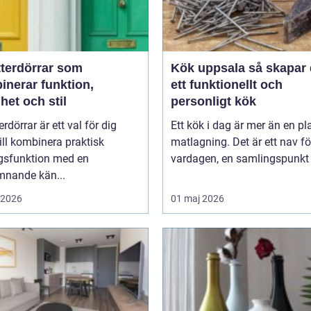
tterdörrar som
Kök uppsala så skapar du
inerar funktion,
ett funktionellt och
het och stil
personligt kök
erdörrar är ett val för dig
Ett kök i dag är mer än en pla
ll kombinera praktisk
matlagning. Det är ett nav fö
gsfunktion med en
vardagen, en samlingspunkt f
mnande kän...
i 2026
01 maj 2026