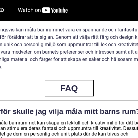
ingsvis kan måla barnrummet vara en spännande och fantasiful
för föräldrar att ta sig an. Genom att välja rätt färg och design 
n unik och personlig miljö som uppmuntrar till lek och kreativit
t vara medveten om barnets preferenser och intressen samt att
nliga material och färger för att skapa en säker och hälsosam mi
n.
FAQ
för skulle jag vilja måla mitt barns rum
åla barnrummet kan skapa en lekfull och kreativ miljö för ditt b
kan stimulera deras fantasi och uppmuntra till kreativitet. Dess
det ge dem en personlig och unik plats där de kan trivas och