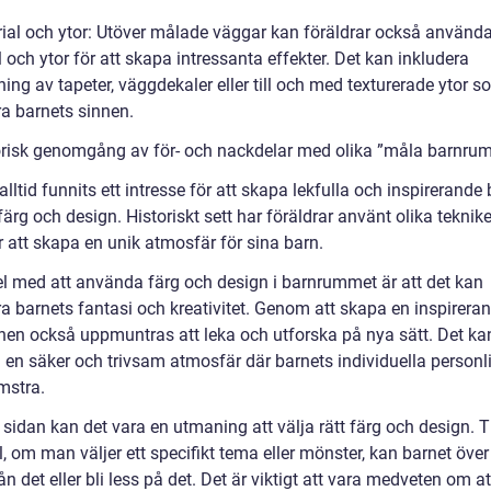
rial och ytor: Utöver målade väggar kan föräldrar också använda
 och ytor för att skapa intressanta effekter. Det kan inkludera
ing av tapeter, väggdekaler eller till och med texturerade ytor 
ra barnets sinnen.
orisk genomgång av för- och nackdelar med olika ”måla barnrum
alltid funnits ett intresse för att skapa lekfulla och inspirerand
rg och design. Historiskt sett har föräldrar använt olika teknik
ör att skapa en unik atmosfär för sina barn.
el med att använda färg och design i barnrummet är att det kan
a barnets fantasi och kreativitet. Genom att skapa en inspireran
nen också uppmuntras att leka och utforska på nya sätt. Det ka
ll en säker och trivsam atmosfär där barnets individuella personl
mstra.
sidan kan det vara en utmaning att välja rätt färg och design. Ti
 om man väljer ett specifikt tema eller mönster, kan barnet över 
ån det eller bli less på det. Det är viktigt att vara medveten om at