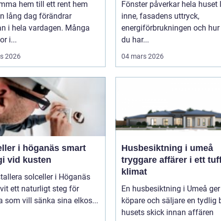
mma hem till ett rent hem
Fönster påverkar hela huset ljuset
en lång dag förändrar
inne, fasadens uttryck,
an i hela vardagen. Många
energiförbrukningen och hur
r i...
du har...
s 2026
04 mars 2026
ler i höganäs smart
Husbesiktning i umeå
i vid kusten
tryggare affärer i ett tuf
klimat
stallera solceller i Höganäs
vit ett naturligt steg för
En husbesiktning i Umeå ger
som vill sänka sina elkos...
köpare och säljare en tydlig 
husets skick innan affären