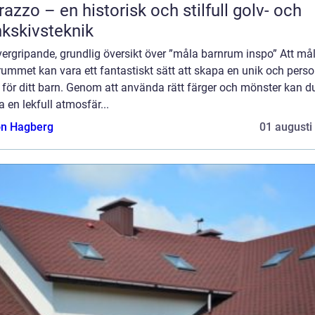
razzo – en historisk och stilfull golv- och
kskivsteknik
ergripande, grundlig översikt över ”måla barnrum inspo” Att må
ummet kan vara ett fantastiskt sätt att skapa en unik och perso
 för ditt barn. Genom att använda rätt färger och mönster kan d
 en lekfull atmosfär...
n Hagberg
01 augusti