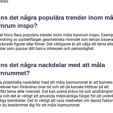
cklas.
nns det några populära trender inom må
rnrum inspo?
det finns flera populära trender inom måla barnrum inspo. Exemp
ndning av pastellfärger, geometriska mönster och teman baser
cknade figurer eller filmer. Det viktigaste är att välja ett tema elle
ter som passar ditt barns intressen och personlighet.
nns det några nackdelar med att måla
rnrummet?
a potentiella nackdelar med att måla barnrummet är att barnets
renser kan förändras över tid och att de kanske tröttnar på ett
fikt tema eller mönster. Det kan också kräva tid och ansträngnin
a och det är viktigt att använda miljövänliga färger för att undv
iga kemikalier. Det är viktigt att vara medveten om dessa faktor
n du bestämmer dig för att måla barnrummet.