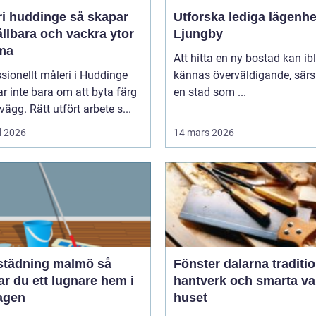
huddinge så skapar
Utforska lediga lägenhe
llbara och vackra ytor
Ljungby
ma
Att hitta en ny bostad kan ib
sionellt måleri i Huddinge
kännas överväldigande, särsk
r inte bara om att byta färg
en stad som ...
vägg. Rätt utfört arbete s...
l 2026
14 mars 2026
tädning malmö så
Fönster dalarna tradition,
r du ett lugnare hem i
hantverk och smarta val
agen
huset