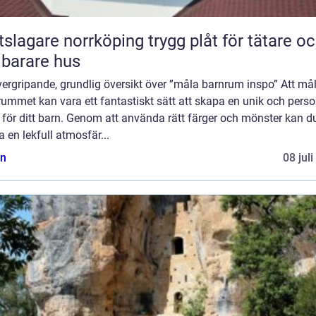
gare norrköping trygg plåt för tätare och
lbarare hus
ergripande, grundlig översikt över ”måla barnrum inspo” Att må
ummet kan vara ett fantastiskt sätt att skapa en unik och perso
 för ditt barn. Genom att använda rätt färger och mönster kan d
 en lekfull atmosfär...
n
08 jul