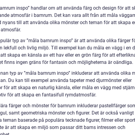
arnrum inspo” handlar om att använda färg och design för att 
rande atmosfär i barnrum. Det kan vara allt från att måla väggar
d nyans till att använda olika mönster och teman för att skapa e
 atmosfär.
pulär typ av ”måla barnrum inspo” är att använda olika färger fö
 lekfull och livlig miljö. Till exempel kan du måla en vägg i en 
 att skapa en känsla av ett hav eller en grön färg för att efterlikn
et finns ingen gräns för fantasin och möjligheterna är oändliga.
nnan typ av ”måla barnrum inspo” inkluderar att använda olika 
an. Du kan till exempel använda tapeter med djurmönster eller
 för att skapa en naturlig känsla, eller måla en vägg med stjär
iv för att skapa en fantasifull rymdatmosfär.
lära färger och mönster för barnrum inkluderar pastellfärger so
gul, samt geometriska mönster och figurer. Det är också vanligt 
 teman baserade på populära tecknade figurer, filmer eller sport
te är att skapa en miljö som passar ditt barns intressen och
ghet.