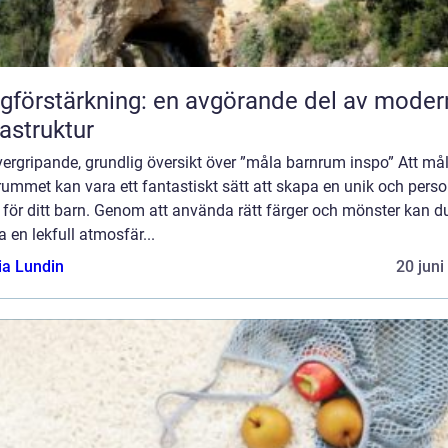
gförstärkning: en avgörande del av moder
rastruktur
ergripande, grundlig översikt över ”måla barnrum inspo” Att må
ummet kan vara ett fantastiskt sätt att skapa en unik och perso
 för ditt barn. Genom att använda rätt färger och mönster kan d
 en lekfull atmosfär...
ia Lundin
20 juni