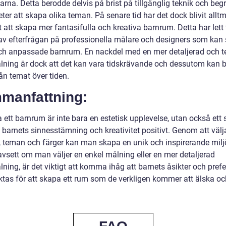
arna. Detta berodde delvis på brist på tillgänglig teknik och be
ter att skapa olika teman. På senare tid har det dock blivit allt
 att skapa mer fantasifulla och kreativa barnrum. Detta har lett t
av efterfrågan på professionella målare och designers som kan
ch anpassade barnrum. En nackdel med en mer detaljerad och t
ning är dock att det kan vara tidskrävande och dessutom kan b
ån temat över tiden.
manfattning:
 ett barnrum är inte bara en estetisk upplevelse, utan också ett s
 barnets sinnesstämning och kreativitet positivt. Genom att välj
, teman och färger kan man skapa en unik och inspirerande miljö 
avsett om man väljer en enkel målning eller en mer detaljerad
ning, är det viktigt att komma ihåg att barnets åsikter och pref
ktas för att skapa ett rum som de verkligen kommer att älska oc