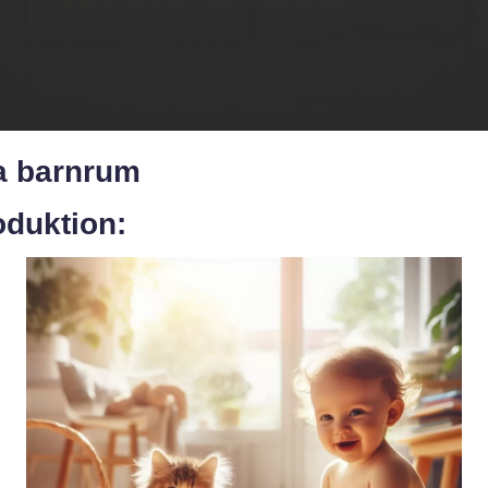
a barnrum
oduktion: