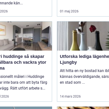
mnande kän...
i 2026
01 maj 2026
huddinge så skapar
Utforska lediga lägenhe
llbara och vackra ytor
Ljungby
ma
Att hitta en ny bostad kan ib
sionellt måleri i Huddinge
kännas överväldigande, särsk
r inte bara om att byta färg
en stad som ...
vägg. Rätt utfört arbete s...
l 2026
14 mars 2026