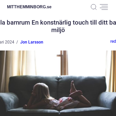
MITTHEMMINBORG.
se
a barnrum En konstnärlig touch till ditt b
miljö
red
ari 2024
Jon Larsson