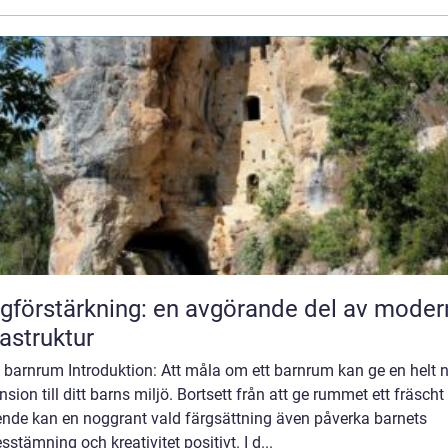
gförstärkning: en avgörande del av moder
rastruktur
 barnrum Introduktion: Att måla om ett barnrum kan ge en helt 
sion till ditt barns miljö. Bortsett från att ge rummet ett fräscht
ende kan en noggrant vald färgsättning även påverka barnets
sstämning och kreativitet positivt. I d...