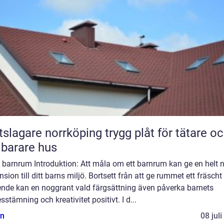
gare norrköping trygg plåt för tätare och
lbarare hus
 barnrum Introduktion: Att måla om ett barnrum kan ge en helt 
sion till ditt barns miljö. Bortsett från att ge rummet ett fräscht
ende kan en noggrant vald färgsättning även påverka barnets
sstämning och kreativitet positivt. I d...
n
08 jul