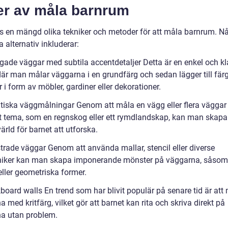
er av måla barnrum
ns en mängd olika tekniker och metoder för att måla barnrum. N
 alternativ inkluderar:
rgade väggar med subtila accentdetaljer Detta är en enkel och kl
är man målar väggarna i en grundfärg och sedan lägger till fär
 i form av möbler, gardiner eller dekorationer.
tiska väggmålningar Genom att måla en vägg eller flera väggar
kt tema, som en regnskog eller ett rymdlandskap, kan man skapa
ärld för barnet att utforska.
trade väggar Genom att använda mallar, stencil eller diverse
niker kan man skapa imponerande mönster på väggarna, såsom 
eller geometriska former.
board walls En trend som har blivit populär på senare tid är att
 med kritfärg, vilket gör att barnet kan rita och skriva direkt på
a utan problem.