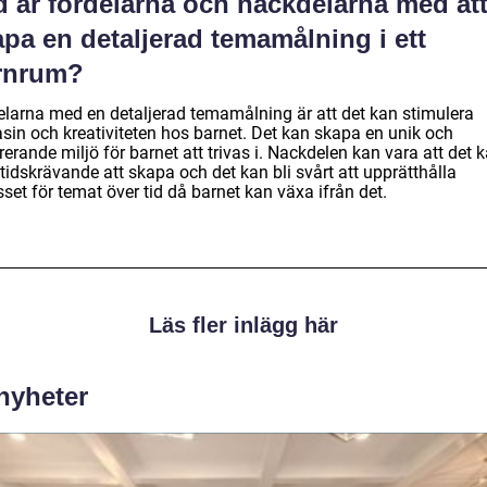
d är fördelarna och nackdelarna med at
pa en detaljerad temamålning i ett
rnrum?
elarna med en detaljerad temamålning är att det kan stimulera
asin och kreativiteten hos barnet. Det kan skapa en unik och
rerande miljö för barnet att trivas i. Nackdelen kan vara att det 
tidskrävande att skapa och det kan bli svårt att upprätthålla
sset för temat över tid då barnet kan växa ifrån det.
Läs fler inlägg här
 nyheter