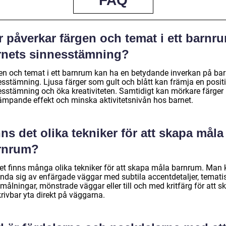
FAQ
 påverkar färgen och temat i ett barnr
rnets sinnesstämning?
en och temat i ett barnrum kan ha en betydande inverkan på bar
esstämning. Ljusa färger som gult och blått kan främja en posit
esstämning och öka kreativiteten. Samtidigt kan mörkare färger
ämpande effekt och minska aktivitetsnivån hos barnet.
ns det olika tekniker för att skapa måla
rnrum?
det finns många olika tekniker för att skapa måla barnrum. Man
nda sig av enfärgade väggar med subtila accentdetaljer, temati
ålningar, mönstrade väggar eller till och med kritfärg för att s
rivbar yta direkt på väggarna.