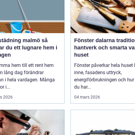
tädning malmö så
Fönster dalarna tradition,
r du ett lugnare hem i
hantverk och smarta val
agen
huset
mma hem till ett rent hem
Fönster påverkar hela huset ljuset
en lång dag förändrar
inne, fasadens uttryck,
an i hela vardagen. Många
energiförbrukningen och hur
r i...
du har...
s 2026
04 mars 2026