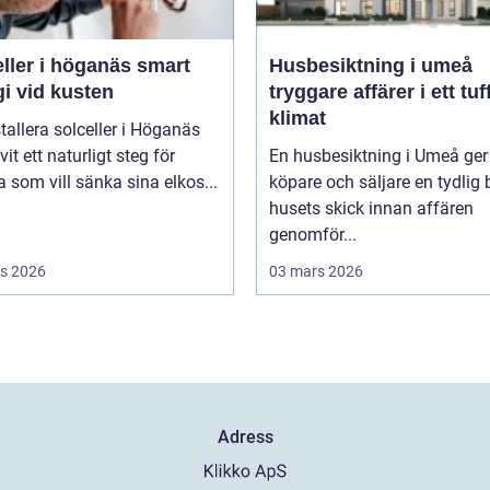
ler i höganäs smart
Husbesiktning i umeå
i vid kusten
tryggare affärer i ett tuf
klimat
stallera solceller i Höganäs
vit ett naturligt steg för
En husbesiktning i Umeå ger
som vill sänka sina elkos...
köpare och säljare en tydlig 
husets skick innan affären
genomför...
s 2026
03 mars 2026
Adress