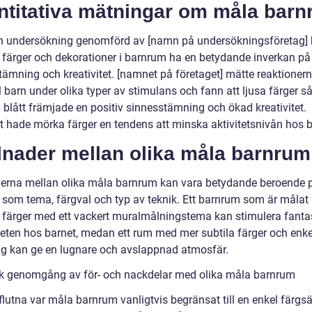
ntitativa mätningar om måla bar
en undersökning genomförd av [namn på undersökningsföretag]
v färger och dekorationer i barnrum ha en betydande inverkan på
tämning och kreativitet. [namnet på företaget] mätte reaktioner
l barn under olika typer av stimulans och fann att ljusa färger 
 blått främjade en positiv sinnesstämning och ökad kreativitet.
 hade mörka färger en tendens att minska aktivitetsnivån hos 
lnader mellan olika måla barnrum
derna mellan olika måla barnrum kan vara betydande beroende 
r som tema, färgval och typ av teknik. Ett barnrum som är målat 
 färger med ett vackert muralmålningstema kan stimulera fanta
iteten hos barnet, medan ett rum med mer subtila färger och enke
ng kan ge en lugnare och avslappnad atmosfär.
sk genomgång av för- och nackdelar med olika måla barnrum
rflutna var måla barnrum vanligtvis begränsat till en enkel färgs