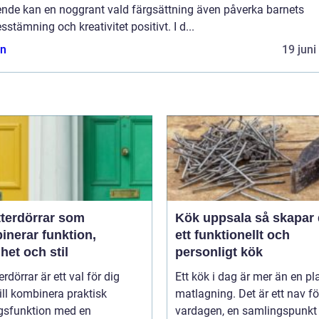
ende kan en noggrant vald färgsättning även påverka barnets
sstämning och kreativitet positivt. I d...
n
19 juni
tterdörrar som
Kök uppsala så skapar du
inerar funktion,
ett funktionellt och
het och stil
personligt kök
erdörrar är ett val för dig
Ett kök i dag är mer än en pla
ll kombinera praktisk
matlagning. Det är ett nav fö
gsfunktion med en
vardagen, en samlingspunkt f