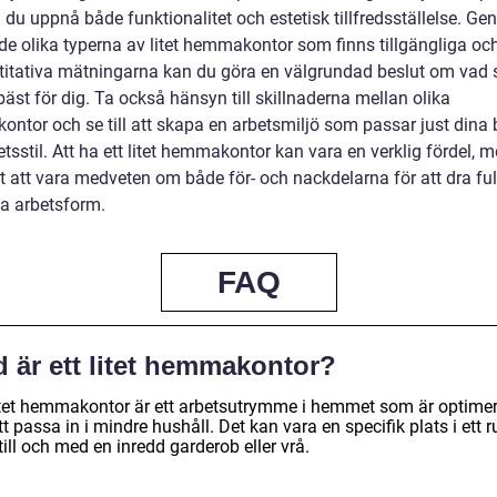
 du uppnå både funktionalitet och estetisk tillfredsställelse. Ge
 de olika typerna av litet hemmakontor som finns tillgängliga oc
titativa mätningarna kan du göra en välgrundad beslut om vad
äst för dig. Ta också hänsyn till skillnaderna mellan olika
ntor och se till att skapa en arbetsmiljö som passar just dina
tsstil. Att ha ett litet hemmakontor kan vara en verklig fördel, 
gt att vara medveten om både för- och nackdelarna för att dra ful
a arbetsform.
FAQ
 är ett litet hemmakontor?
litet hemmakontor är ett arbetsutrymme i hemmet som är optime
tt passa in i mindre hushåll. Det kan vara en specifik plats i ett 
 till och med en inredd garderob eller vrå.