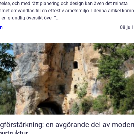
eelse, och med rätt planering och design kan även det minsta
met omvandlas till en effektiv arbetsmiljö. I denna artikel komm
a en grundlig översikt över ”...
n
08 jul
gförstärkning: en avgörande del av moder
rastruktur