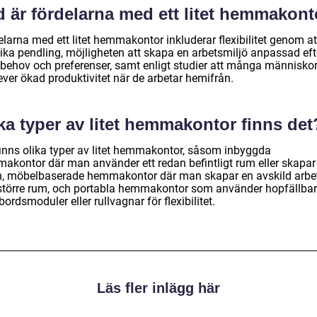
d är fördelarna med ett litet hemmakont
larna med ett litet hemmakontor inkluderar flexibilitet genom at
ika pendling, möjligheten att skapa en arbetsmiljö anpassad eft
 behov och preferenser, samt enligt studier att många människo
ever ökad produktivitet när de arbetar hemifrån.
ka typer av litet hemmakontor finns det
finns olika typer av litet hemmakontor, såsom inbyggda
akontor där man använder ett redan befintligt rum eller skapar
h, möbelbaserade hemmakontor där man skapar en avskild arbe
t större rum, och portabla hemmakontor som använder hopfällba
bordsmoduler eller rullvagnar för flexibilitet.
Läs fler inlägg här