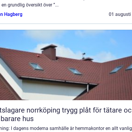
a en grundlig översikt över ”...
n Hagberg
01 augusti
gare norrköping trygg plåt för tätare och
lbarare hus
dning: I dagens moderna samhälle är hemmakontor en allt vanlig