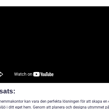
sats:
et hemmakontor kan vara den perfekta lösningen för att skapa en 
iljö i ditt eget hem. Genom att planera och designa utrymmet på