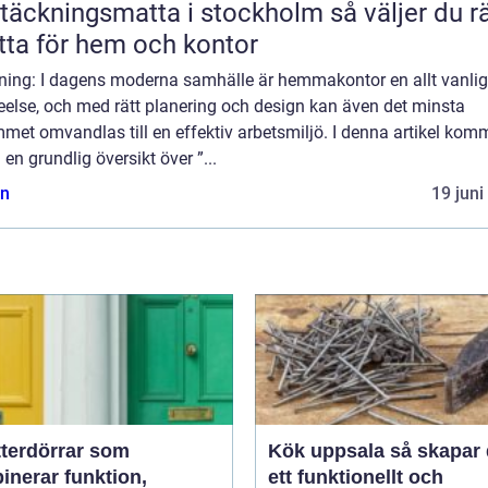
äckningsmatta i stockholm så väljer du rätt
ta för hem och kontor
dning: I dagens moderna samhälle är hemmakontor en allt vanlig
eelse, och med rätt planering och design kan även det minsta
met omvandlas till en effektiv arbetsmiljö. I denna artikel komm
a en grundlig översikt över ”...
n
19 juni
tterdörrar som
Kök uppsala så skapar du
inerar funktion,
ett funktionellt och