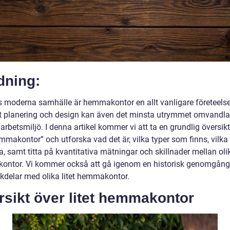
dning:
s moderna samhälle är hemmakontor en allt vanligare företeelse
t planering och design kan även det minsta utrymmet omvandlas 
 arbetsmiljö. I denna artikel kommer vi att ta en grundlig översik
emmakontor” och utforska vad det är, vilka typer som finns, vilk
, samt titta på kvantitativa mätningar och skillnader mellan oli
ntor. Vi kommer också att gå igenom en historisk genomgång 
kdelar med olika litet hemmakontor.
sikt över litet hemmakontor