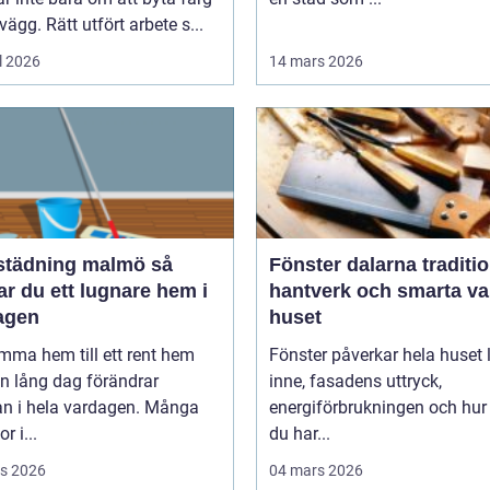
vägg. Rätt utfört arbete s...
l 2026
14 mars 2026
tädning malmö så
Fönster dalarna tradition,
r du ett lugnare hem i
hantverk och smarta val
agen
huset
mma hem till ett rent hem
Fönster påverkar hela huset ljuset
en lång dag förändrar
inne, fasadens uttryck,
an i hela vardagen. Många
energiförbrukningen och hur
r i...
du har...
s 2026
04 mars 2026