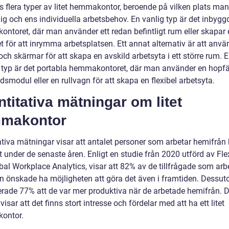
s flera typer av litet hemmakontor, beroende på vilken plats man
lig och ens individuella arbetsbehov. En vanlig typ är det inbygg
ntoret, där man använder ett redan befintligt rum eller skapar 
t för att inrymma arbetsplatsen. Ett annat alternativ är att anv
ch skärmar för att skapa en avskild arbetsyta i ett större rum. E
 typ är det portabla hemmakontoret, där man använder en hopfä
dsmodul eller en rullvagn för att skapa en flexibel arbetsyta.
titativa mätningar om litet
makontor
ativa mätningar visar att antalet personer som arbetar hemifrån 
t under de senaste åren. Enligt en studie från 2020 utförd av Fl
bal Workplace Analytics, visar att 82% av de tillfrågade som ar
n önskade ha möjligheten att göra det även i framtiden. Dessu
erade 77% att de var mer produktiva när de arbetade hemifrån. 
 visar att det finns stort intresse och fördelar med att ha ett litet
ontor.