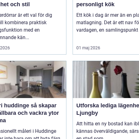
het och stil
personligt kök
erdörrar är ett val för dig
Ett kök i dag är mer än en pla
ll kombinera praktisk
matlagning. Det är ett nav fö
gsfunktion med en
vardagen, en samlingspunkt f
mnande kän...
i 2026
01 maj 2026
huddinge så skapar
Utforska lediga lägenhe
llbara och vackra ytor
Ljungby
ma
Att hitta en ny bostad kan ib
sionellt måleri i Huddinge
kännas överväldigande, särsk
r inte bara om att byta färg
en stad som ...