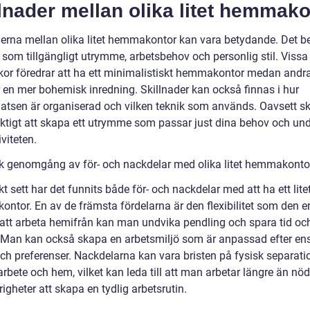
lnader mellan olika litet hemmak
derna mellan olika litet hemmakontor kan vara betydande. Det b
 som tillgängligt utrymme, arbetsbehov och personlig stil. Vissa
or föredrar att ha ett minimalistiskt hemmakontor medan andr
r en mer bohemisk inredning. Skillnader kan också finnas i hur
latsen är organiserad och vilken teknik som används. Oavsett sk
viktigt att skapa ett utrymme som passar just dina behov och und
viteten.
sk genomgång av för- och nackdelar med olika litet hemmakonto
kt sett har det funnits både för- och nackdelar med att ha ett lite
ntor. En av de främsta fördelarna är den flexibilitet som den er
tt arbeta hemifrån kan man undvika pendling och spara tid oc
 Man kan också skapa en arbetsmiljö som är anpassad efter en
ch preferenser. Nackdelarna kan vara bristen på fysisk separati
rbete och hem, vilket kan leda till att man arbetar längre än nö
igheter att skapa en tydlig arbetsrutin.