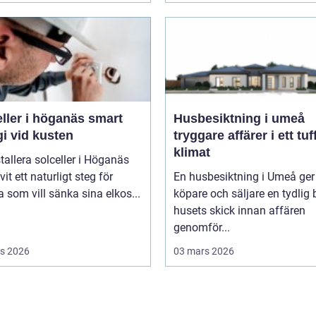
ler i höganäs smart
Husbesiktning i umeå
i vid kusten
tryggare affärer i ett tuf
klimat
stallera solceller i Höganäs
vit ett naturligt steg för
En husbesiktning i Umeå ger
som vill sänka sina elkos...
köpare och säljare en tydlig 
husets skick innan affären
genomför...
s 2026
03 mars 2026