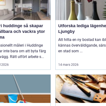
huddinge så skapar
Utforska lediga lägenhe
llbara och vackra ytor
Ljungby
ma
Att hitta en ny bostad kan ib
sionellt måleri i Huddinge
kännas överväldigande, särsk
r inte bara om att byta färg
en stad som ...
vägg. Rätt utfört arbete s...
l 2026
14 mars 2026