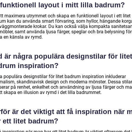
funktionell layout i mitt lilla badrum?
tt maximera utrymmet och skapa en funktionell layout i ett litet
um kan du använda smart förvaring, som hyllor, hängande korg
r väggmonterade krokar. Du kan också välja kompakta sanitetsart
möbler, samt använda ljusa färger, speglar och bra belysning för
a en känsla av rymd.
 är några populära designstilar för lite
drum inspiration?
 populära designstilar för litet badrum inspiration inkluderar
malism, skandinavisk design och moderna mönster. Dessa stila
serar på renhet, enkelhet och användning av ljusa färger och mat
tt skapa en illusion av rymd i det lilla badrummet.
för är det viktigt att få inspiration när 
 ett litet badrum?
å inspiration när man har ett litet badrum är viktigt eftersom det