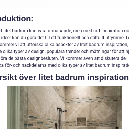
oduktion:
ett litet badrum kan vara utmanande, men med rätt inspiration o
 idéer kan du göra det till ett funktionellt och stilfullt utrymme. 
kommer vi att utforska olika aspekter av litet badrum inspiration,
e olika typer av design, populära trender och mätningar för att h
 göra de bästa designbesluten. Vi kommer även att diskutera de
ka för- och nackdelarna med olika typer av litet badrum inspirati
sikt över litet badrum inspiration