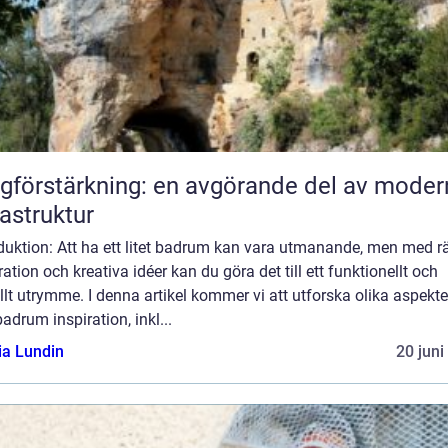
gförstärkning: en avgörande del av moder
rastruktur
duktion: Att ha ett litet badrum kan vara utmanande, men med rä
ration och kreativa idéer kan du göra det till ett funktionellt och
ullt utrymme. I denna artikel kommer vi att utforska olika aspekte
 badrum inspiration, inkl...
ia Lundin
20 juni