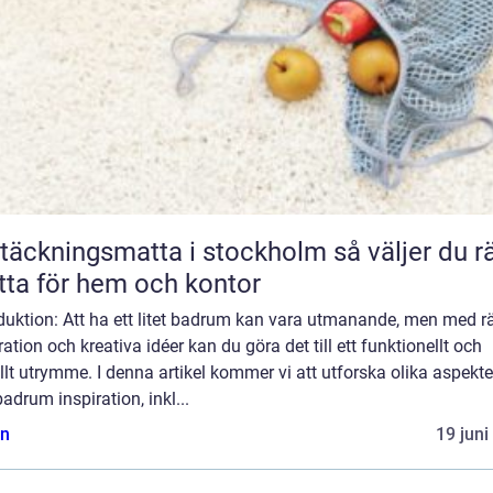
äckningsmatta i stockholm så väljer du rätt
ta för hem och kontor
duktion: Att ha ett litet badrum kan vara utmanande, men med rä
ration och kreativa idéer kan du göra det till ett funktionellt och
ullt utrymme. I denna artikel kommer vi att utforska olika aspekte
 badrum inspiration, inkl...
n
19 juni