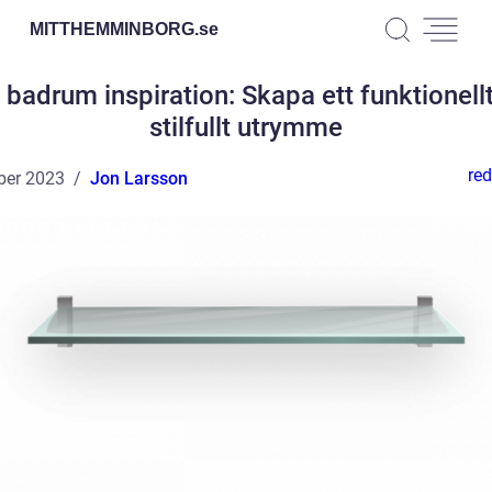
MITTHEMMINBORG.
se
t badrum inspiration: Skapa ett funktionell
stilfullt utrymme
red
ber 2023
Jon Larsson