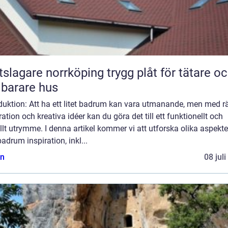
gare norrköping trygg plåt för tätare och
lbarare hus
duktion: Att ha ett litet badrum kan vara utmanande, men med rä
ration och kreativa idéer kan du göra det till ett funktionellt och
ullt utrymme. I denna artikel kommer vi att utforska olika aspekte
 badrum inspiration, inkl...
n
08 jul