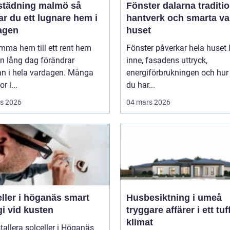
tädning malmö så
Fönster dalarna tradition,
r du ett lugnare hem i
hantverk och smarta val
agen
huset
mma hem till ett rent hem
Fönster påverkar hela huset ljuset
en lång dag förändrar
inne, fasadens uttryck,
an i hela vardagen. Många
energiförbrukningen och hur
r i...
du har...
s 2026
04 mars 2026
ler i höganäs smart
Husbesiktning i umeå
i vid kusten
tryggare affärer i ett tuf
klimat
stallera solceller i Höganäs