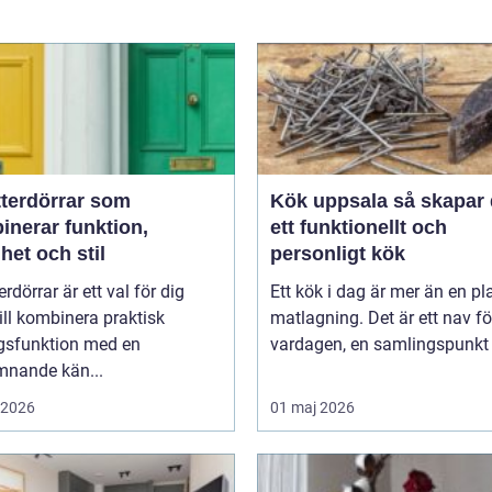
tterdörrar som
Kök uppsala så skapar du
inerar funktion,
ett funktionellt och
het och stil
personligt kök
erdörrar är ett val för dig
Ett kök i dag är mer än en pla
ll kombinera praktisk
matlagning. Det är ett nav fö
gsfunktion med en
vardagen, en samlingspunkt f
mnande kän...
i 2026
01 maj 2026