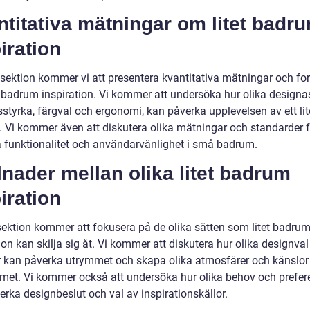
titativa mätningar om litet badr
iration
 sektion kommer vi att presentera kvantitativa mätningar och fo
t badrum inspiration. Vi kommer att undersöka hur olika designa
styrka, färgval och ergonomi, kan påverka upplevelsen av ett lit
 Vi kommer även att diskutera olika mätningar och standarder f
funktionalitet och användarvänlighet i små badrum.
lnader mellan olika litet badrum
iration
ektion kommer att fokusera på de olika sätten som litet badru
ion kan skilja sig åt. Vi kommer att diskutera hur olika designva
r kan påverka utrymmet och skapa olika atmosfärer och känslor 
et. Vi kommer också att undersöka hur olika behov och prefer
rka designbeslut och val av inspirationskällor.