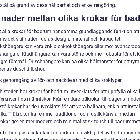
t stål på grund av dess hållbarhet och enkel rengöring.
lnader mellan olika krokar för ba
tt alla krokar för badrum har samma grundläggande funktion at
nns det skillnader i deras design, material och kapacitet.
shängare kan vara enkla enkrokshängare eller mer avancerade
kshängare. Klädhängare kan vara större och mer robusta för att 
ngre föremål. Duschhängare kan ha olika hålmönster för att ry
per av duschtillbehör.
sk genomgång av för- och nackdelar med olika kroktyper
istorien har krokar för badrum utvecklats för att uppfylla olika
ferenser hos människor. Från enklare träkrokar till dagens mode
 stålkrokar har de utvecklats för att vara hållbara, enkla att insta
la. Träkrokar har en mer traditionell och rustik känsla, medan
rokar ger en mer modern och minimalistisk touch till badrummet
attningsvis är krokar för badrum en viktig del av badrumsinr