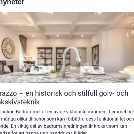
 nyheter
razzo – en historisk och stilfull golv- och
kskivsteknik
oduction Badrummet är en av de viktigaste rummen i hemmet oc
 många olika tillbehör som kan förbättra dess funktionalitet och
ende. En viktig del av badrumsinredningen är krokar, som kan
das för att hänga upp handdukar, kläder ...