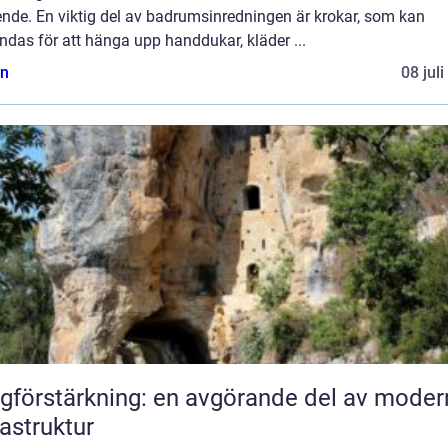
ende. En viktig del av badrumsinredningen är krokar, som kan
das för att hänga upp handdukar, kläder ...
n
08 jul
gförstärkning: en avgörande del av moder
rastruktur