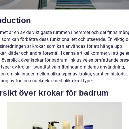
oduction
et är en av de viktigaste rummen i hemmet och det finns mång
r som kan förbättra dess funktionalitet och utseende. En viktig d
inredningen är krokar, som kan användas för att hänga upp
ar, kläder och andra föremål. I denna artikel kommer vi att ge e
g överblick över krokar för badrum, inklusive en omfattande pres
a typer av krokar, kvantitativa mätningar om deras användning,
on om skillnader mellan olika typer av krokar, samt en historisk
ng av för- och nackdelar med olika kroktyper.
sikt över krokar för badrum