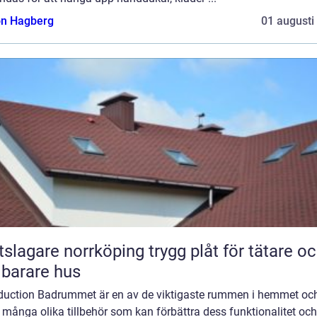
n Hagberg
01 augusti
gare norrköping trygg plåt för tätare och
lbarare hus
oduction Badrummet är en av de viktigaste rummen i hemmet oc
 många olika tillbehör som kan förbättra dess funktionalitet och