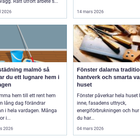
vägg. Rätt utfört arbete s...
l 2026
14 mars 2026
tädning malmö så
Fönster dalarna tradition,
r du ett lugnare hem i
hantverk och smarta val
agen
huset
mma hem till ett rent hem
Fönster påverkar hela huset ljuset
en lång dag förändrar
inne, fasadens uttryck,
an i hela vardagen. Många
energiförbrukningen och hur
r i...
du har...
s 2026
04 mars 2026