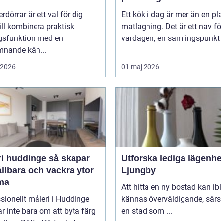
erdörrar är ett val för dig
Ett kök i dag är mer än en pla
ll kombinera praktisk
matlagning. Det är ett nav fö
gsfunktion med en
vardagen, en samlingspunkt f
mnande kän...
i 2026
01 maj 2026
huddinge så skapar
Utforska lediga lägenhe
llbara och vackra ytor
Ljungby
ma
Att hitta en ny bostad kan ib
sionellt måleri i Huddinge
kännas överväldigande, särsk
r inte bara om att byta färg
en stad som ...