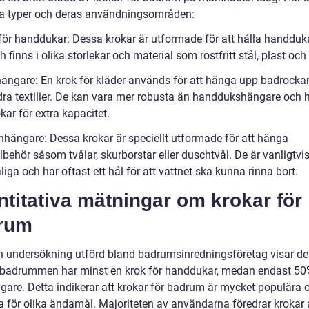
a typer och deras användningsområden:
 för handdukar: Dessa krokar är utformade för att hålla handduk
h finns i olika storlekar och material som rostfritt stål, plast och 
hängare: En krok för kläder används för att hänga upp badrockar
ndra textilier. De kan vara mer robusta än handdukshängare och h
okar för extra kapacitet.
hhängare: Dessa krokar är speciellt utformade för att hänga
lbehör såsom tvålar, skurborstar eller duschtvål. De är vanligtvi
liga och har oftast ett hål för att vattnet ska kunna rinna bort.
titativa mätningar om krokar för
rum
en undersökning utförd bland badrumsinredningsföretag visar det
badrummen har minst en krok för handdukar, medan endast 50
gare. Detta indikerar att krokar för badrum är mycket populära 
 för olika ändamål. Majoriteten av användarna föredrar krokar 