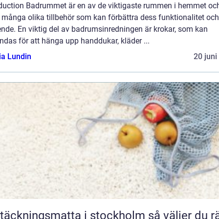
oduction Badrummet är en av de viktigaste rummen i hemmet oc
 många olika tillbehör som kan förbättra dess funktionalitet och
ende. En viktig del av badrumsinredningen är krokar, som kan
das för att hänga upp handdukar, kläder ...
ia Lundin
20 juni
äckningsmatta i stockholm så väljer du rätt