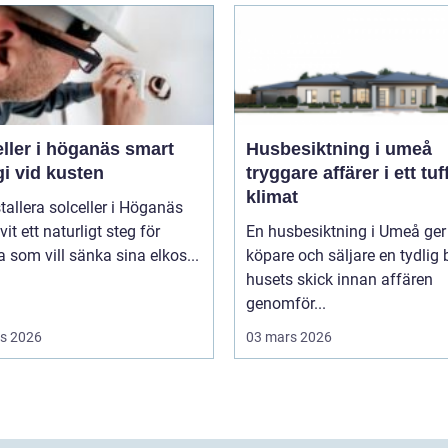
ler i höganäs smart
Husbesiktning i umeå
i vid kusten
tryggare affärer i ett tuf
klimat
stallera solceller i Höganäs
vit ett naturligt steg för
En husbesiktning i Umeå ger
som vill sänka sina elkos...
köpare och säljare en tydlig 
husets skick innan affären
genomför...
s 2026
03 mars 2026