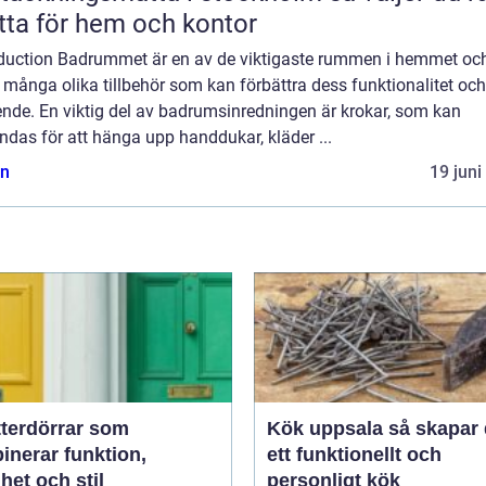
ta för hem och kontor
oduction Badrummet är en av de viktigaste rummen i hemmet oc
 många olika tillbehör som kan förbättra dess funktionalitet och
ende. En viktig del av badrumsinredningen är krokar, som kan
das för att hänga upp handdukar, kläder ...
n
19 juni
tterdörrar som
Kök uppsala så skapar du
inerar funktion,
ett funktionellt och
het och stil
personligt kök