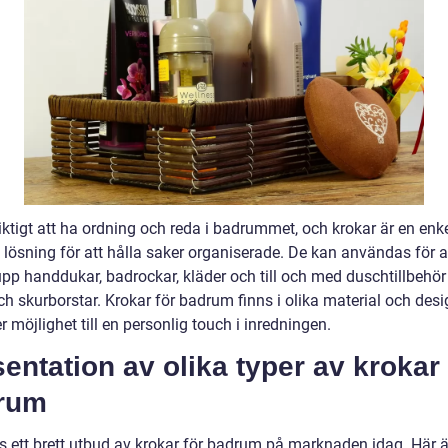
iktigt att ha ordning och reda i badrummet, och krokar är en enk
 lösning för att hålla saker organiserade. De kan användas för a
pp handdukar, badrockar, kläder och till och med duschtillbehö
ch skurborstar. Krokar för badrum finns i olika material och desi
er möjlighet till en personlig touch i inredningen.
entation av olika typer av krokar 
rum
ns ett brett utbud av krokar för badrum på marknaden idag. Här 