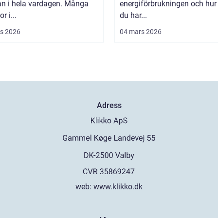
an i hela vardagen. Många
energiförbrukningen och hur
r i...
du har...
s 2026
04 mars 2026
Adress
web:
www.klikko.dk