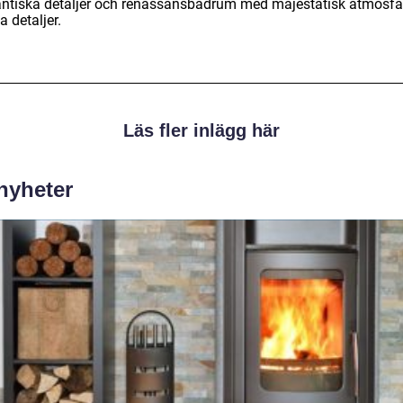
ntiska detaljer och renässansbadrum med majestätisk atmosfä
a detaljer.
Läs fler inlägg här
 nyheter