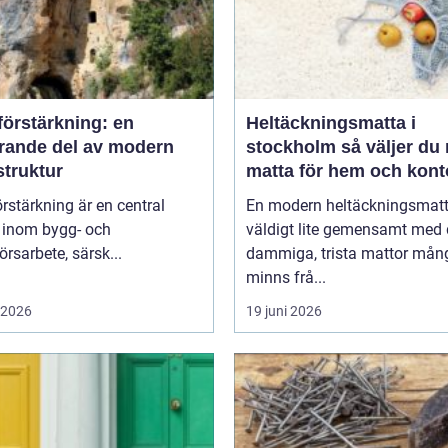
förstärkning: en
Heltäckningsmatta i
rande del av modern
stockholm så väljer du rätt
struktur
matta för hem och kont
rstärkning är en central
En modern heltäckningsmatt
k inom bygg- och
väldigt lite gemensamt med
örsarbete, särsk...
dammiga, trista mattor mån
minns frå...
i 2026
19 juni 2026