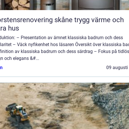
tensrenovering skåne trygg värme och
ra hus
oduktion: – Presentation av ämnet klassiska badrum och dess
aritet – Väck nyfikenhet hos läsaren Översikt över klassiska b
finition av klassiska badrum och dess särdrag – Fokus på tidlö
n och elegans &#...
n
09 augusti