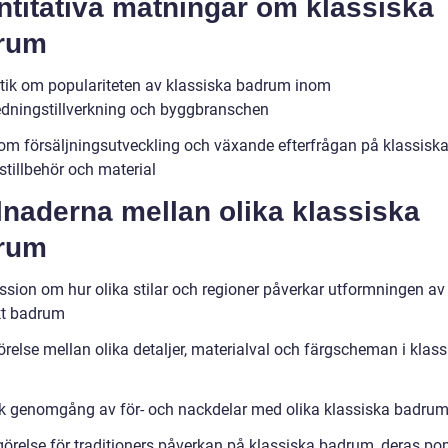
titativa mätningar om klassiska
rum
stik om populariteten av klassiska badrum inom
dningstillverkning och byggbranschen
om försäljningsutveckling och växande efterfrågan på klassisk
tillbehör och material
lnaderna mellan olika klassiska
rum
ssion om hur olika stilar och regioner påverkar utformningen av 
kt badrum
relse mellan olika detaljer, materialval och färgscheman i klass
sk genomgång av för- och nackdelar med olika klassiska badru
örelse för traditioners påverkan på klassiska badrum, deras pop