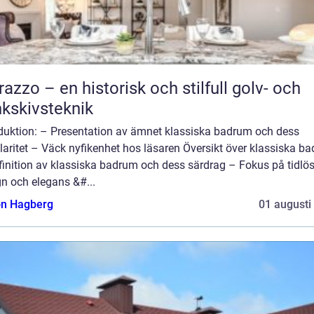
razzo – en historisk och stilfull golv- och
kskivsteknik
oduktion: – Presentation av ämnet klassiska badrum och dess
aritet – Väck nyfikenhet hos läsaren Översikt över klassiska b
finition av klassiska badrum och dess särdrag – Fokus på tidlö
n och elegans &#...
n Hagberg
01 augusti