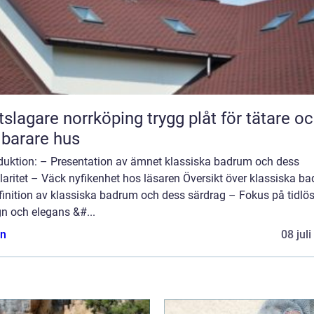
gare norrköping trygg plåt för tätare och
lbarare hus
oduktion: – Presentation av ämnet klassiska badrum och dess
aritet – Väck nyfikenhet hos läsaren Översikt över klassiska b
finition av klassiska badrum och dess särdrag – Fokus på tidlö
n och elegans &#...
n
08 jul