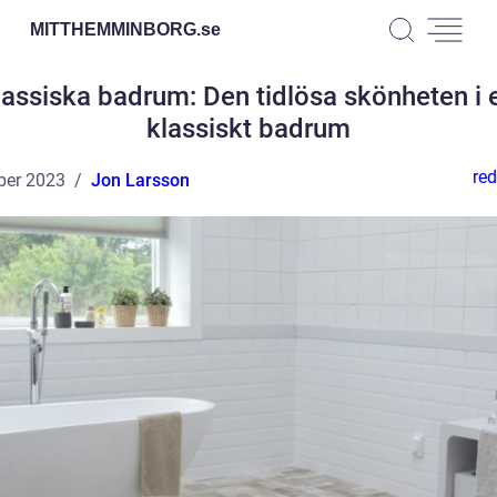
MITTHEMMINBORG.
se
lassiska badrum: Den tidlösa skönheten i e
klassiskt badrum
red
ber 2023
Jon Larsson