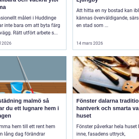
ma
Att hitta en ny bostad kan ib
sionellt måleri i Huddinge
kännas överväldigande, särsk
r inte bara om att byta färg
en stad som ...
vägg. Rätt utfört arbete s...
l 2026
14 mars 2026
tädning malmö så
Fönster dalarna tradition,
r du ett lugnare hem i
hantverk och smarta val
agen
huset
mma hem till ett rent hem
Fönster påverkar hela huset ljuset
en lång dag förändrar
inne, fasadens uttryck,