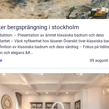
er bergsprängning i stockholm
oduktion: – Presentation av ämnet klassiska badrum och dess
aritet – Väck nyfikenhet hos läsaren Översikt över klassiska b
finition av klassiska badrum och dess särdrag – Fokus på tidlö
n och elegans &#...
n
09 augusti