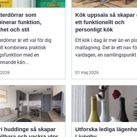
tterdörrar som
Kök uppsala så skapar du
inerar funktion,
ett funktionellt och
het och stil
personligt kök
erdörrar är ett val för dig
Ett kök i dag är mer än en pla
ll kombinera praktisk
matlagning. Det är ett nav fö
gsfunktion med en
vardagen, en samlingspunkt f
mnande kän...
i 2026
01 maj 2026
huddinge så skapar
Utforska lediga lägenhe
llbara och vackra ytor
Ljungby