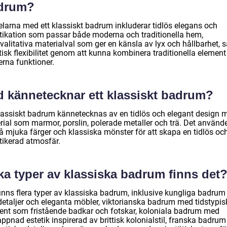
drum?
elarna med ett klassiskt badrum inkluderar tidlös elegans och
stikation som passar både moderna och traditionella hem,
valitativa materialval som ger en känsla av lyx och hållbarhet, 
stisk flexibilitet genom att kunna kombinera traditionella elemen
rna funktioner.
d kännetecknar ett klassiskt badrum?
klassiskt badrum kännetecknas av en tidlös och elegant design 
rial som marmor, porslin, polerade metaller och trä. Det använd
å mjuka färger och klassiska mönster för att skapa en tidlös oc
tikerad atmosfär.
ka typer av klassiska badrum finns det
finns flera typer av klassiska badrum, inklusive kungliga badru
 detaljer och eleganta möbler, viktorianska badrum med tidstypis
ent som fristående badkar och fotskar, koloniala badrum med
ppnad estetik inspirerad av brittisk kolonialstil, franska badru