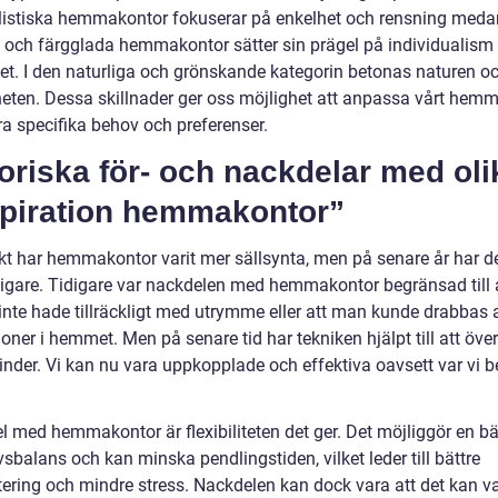
istiska hemmakontor fokuserar på enkelhet och rensning meda
a och färgglada hemmakontor sätter sin prägel på individualism
itet. I den naturliga och grönskande kategorin betonas naturen o
heten. Dessa skillnader ger oss möjlighet att anpassa vårt hem
ra specifika behov och preferenser.
oriska för- och nackdelar med oli
spiration hemmakontor”
kt har hemmakontor varit mer sällsynta, men på senare år har det
nligare. Tidigare var nackdelen med hemmakontor begränsad till
inte hade tillräckligt med utrymme eller att man kunde drabbas 
ioner i hemmet. Men på senare tid har tekniken hjälpt till att öve
inder. Vi kan nu vara uppkopplade och effektiva oavsett var vi b
l med hemmakontor är flexibiliteten det ger. Det möjliggör en bä
vsbalans och kan minska pendlingstiden, vilket leder till bättre
tering och mindre stress. Nackdelen kan dock vara att det kan va