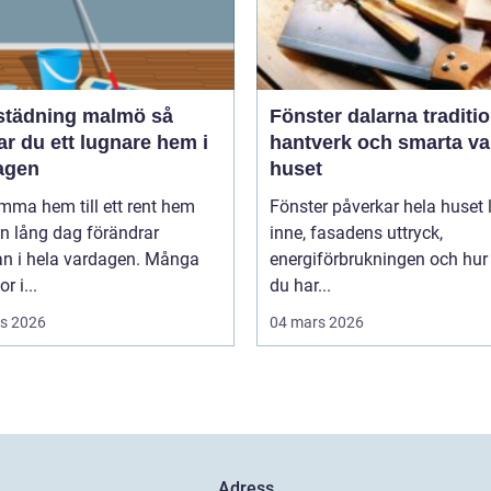
tädning malmö så
Fönster dalarna tradition,
r du ett lugnare hem i
hantverk och smarta val
agen
huset
mma hem till ett rent hem
Fönster påverkar hela huset ljuset
en lång dag förändrar
inne, fasadens uttryck,
an i hela vardagen. Många
energiförbrukningen och hur
r i...
du har...
s 2026
04 mars 2026
Adress