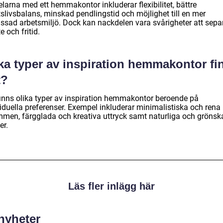
larna med ett hemmakontor inkluderar flexibilitet, bättre
slivsbalans, minskad pendlingstid och möjlighet till en mer
ssad arbetsmiljö. Dock kan nackdelen vara svårigheter att sepa
e och fritid.
lka typer av inspiration hemmakontor fi
t?
finns olika typer av inspiration hemmakontor beroende på
viduella preferenser. Exempel inkluderar minimalistiska och rena
mmen, färgglada och kreativa uttryck samt naturliga och gröns
er.
Läs fler inlägg här
 nyheter