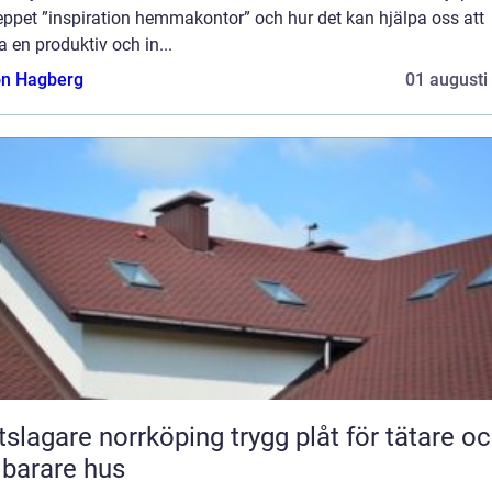
eppet ”inspiration hemmakontor” och hur det kan hjälpa oss att
 en produktiv och in...
n Hagberg
01 augusti
gare norrköping trygg plåt för tätare och
lbarare hus