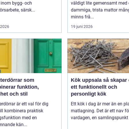
k inom bygg- och
väldigt lite gemensamt med
örsarbete, särsk...
dammiga, trista mattor mån
minns frå...
i 2026
19 juni 2026
tterdörrar som
Kök uppsala så skapar du
inerar funktion,
ett funktionellt och
het och stil
personligt kök
erdörrar är ett val för dig
Ett kök i dag är mer än en pla
ll kombinera praktisk
matlagning. Det är ett nav fö
gsfunktion med en
vardagen, en samlingspunkt f
mnande kän...