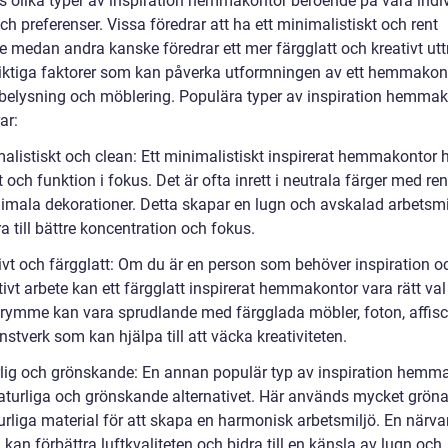
ns olika typer av inspiration hemmakontor beroende på våra indi
h preferenser. Vissa föredrar att ha ett minimalistiskt och rent
 medan andra kanske föredrar ett mer färgglatt och kreativt utt
iktiga faktorer som kan påverka utformningen av ett hemmakont
, belysning och möblering. Populära typer av inspiration hemma
ar:
malistiskt och clean: Ett minimalistiskt inspirerat hemmakontor 
 och funktion i fokus. Det är ofta inrett i neutrala färger med ren
imala dekorationer. Detta skapar en lugn och avskalad arbetsm
a till bättre koncentration och fokus.
ivt och färgglatt: Om du är en person som behöver inspiration oc
tivt arbete kan ett färgglatt inspirerat hemmakontor vara rätt val 
trymme kan vara sprudlande med färgglada möbler, foton, affis
nstverk som kan hjälpa till att väcka kreativiteten.
rlig och grönskande: En annan populär typ av inspiration hemm
naturliga och grönskande alternativet. Här används mycket gröna
urliga material för att skapa en harmonisk arbetsmiljö. En närva
kan förbättra luftkvaliteten och bidra till en känsla av lugn och