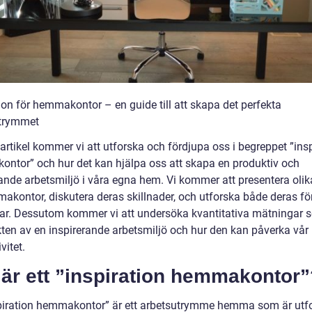
ion för hemmakontor – en guide till att skapa det perfekta
trymmet
artikel kommer vi att utforska och fördjupa oss i begreppet ”ins
ntor” och hur det kan hjälpa oss att skapa en produktiv och
rande arbetsmiljö i våra egna hem. Vi kommer att presentera olik
akontor, diskutera deras skillnader, och utforska både deras fö
ar. Dessutom kommer vi att undersöka kvantitativa mätningar 
ikten av en inspirerande arbetsmiljö och hur den kan påverka vår
vitet.
är ett ”inspiration hemmakontor”
spiration hemmakontor” är ett arbetsutrymme hemma som är utf