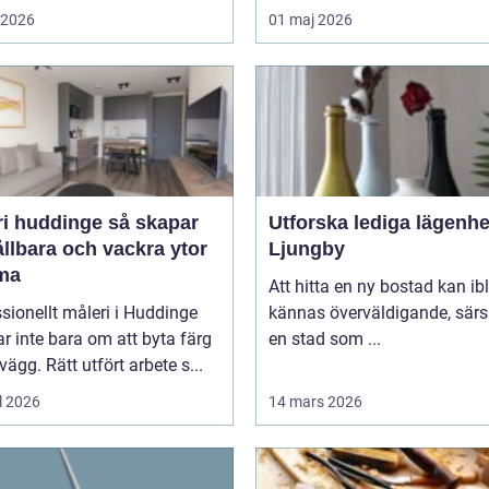
i 2026
01 maj 2026
huddinge så skapar
Utforska lediga lägenhe
llbara och vackra ytor
Ljungby
ma
Att hitta en ny bostad kan ib
sionellt måleri i Huddinge
kännas överväldigande, särsk
r inte bara om att byta färg
en stad som ...
vägg. Rätt utfört arbete s...
l 2026
14 mars 2026