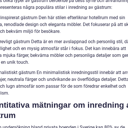
ns olika typer av gästrum beroende på dess syfte och användnin
resenteras några populära stilar i inredning av gästrum:
linspirerat gästrum Den här stilen efterliknar hotellrum med sin
, renodlade design och eleganta möbler. Det fokuserar på att s
ch bekväm miljö för besökare.
revligt gästrum Detta är en mer avslappnad och personlig stil, d
lighet och en mysig atmosfär står i fokus. Det kan innebära att
 mjuka färger, bekväma möbler och personliga detaljer som ge
en unik touch.
malistiskt gästrum En minimalistisk inredningsstil innebär att a
njer, neutrala färger och undvikande av överflödiga detaljer. Det
och lugn atmosfär som passar för de som föredrar enkelhet och
ism.
titativa mätningar om inredning 
trum
en undersökning bland privata boenden i Sverige kan 80% av de