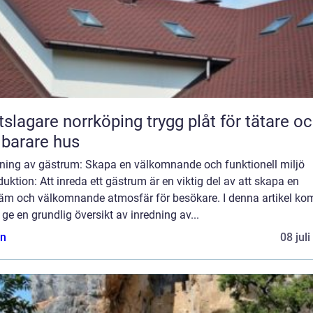
gare norrköping trygg plåt för tätare och
lbarare hus
dning av gästrum: Skapa en välkomnande och funktionell miljö
duktion: Att inreda ett gästrum är en viktig del av att skapa en
äm och välkomnande atmosfär för besökare. I denna artikel k
t ge en grundlig översikt av inredning av...
n
08 jul