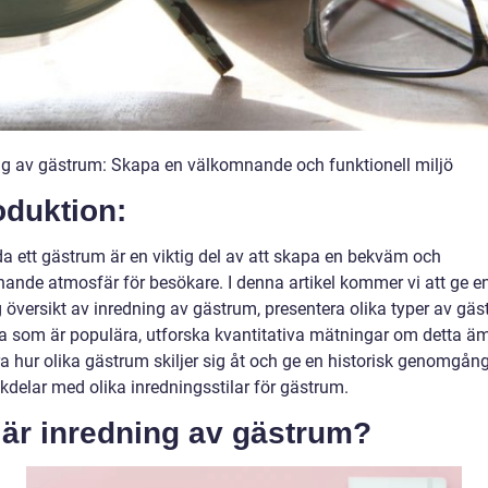
ng av gästrum: Skapa en välkomnande och funktionell miljö
oduktion:
da ett gästrum är en viktig del av att skapa en bekväm och
ande atmosfär för besökare. I denna artikel kommer vi att ge e
g översikt av inredning av gästrum, presentera olika typer av gä
ka som är populära, utforska kvantitativa mätningar om detta ä
a hur olika gästrum skiljer sig åt och ge en historisk genomgång
kdelar med olika inredningsstilar för gästrum.
 är inredning av gästrum?