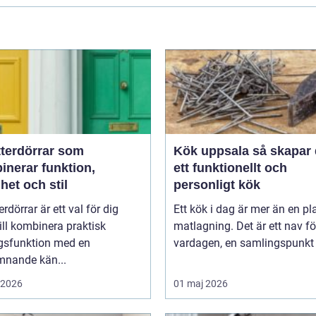
tterdörrar som
Kök uppsala så skapar du
inerar funktion,
ett funktionellt och
het och stil
personligt kök
erdörrar är ett val för dig
Ett kök i dag är mer än en pla
ll kombinera praktisk
matlagning. Det är ett nav fö
gsfunktion med en
vardagen, en samlingspunkt f
mnande kän...
i 2026
01 maj 2026