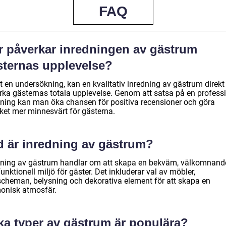
FAQ
r påverkar inredningen av gästrum
sternas upplevelse?
t en undersökning, kan en kvalitativ inredning av gästrum direkt
rka gästernas totala upplevelse. Genom att satsa på en professi
dning kan man öka chansen för positiva recensioner och göra
ket mer minnesvärt för gästerna.
d är inredning av gästrum?
dning av gästrum handlar om att skapa en bekväm, välkomnand
unktionell miljö för gäster. Det inkluderar val av möbler,
scheman, belysning och dekorativa element för att skapa en
onisk atmosfär.
ka typer av gästrum är populära?