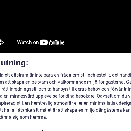
utning:
da ett gästrum är inte bara en fråga om stil och estetik, det hand
m att skapa en bekväm och välkomnande miljö för gästerna. 
a rätt inredningsstil och ta hänsyn till deras behov och förväntn
a en minnesvärd upplevelse för dina besökare. Oavsett om du vä
spirerad stil, en hemtrevlig atmosfär eller en minimalistisk design
att hålla i åtanke att målet är att skapa en miljö där gästerna ka
 känna sig som hemma.