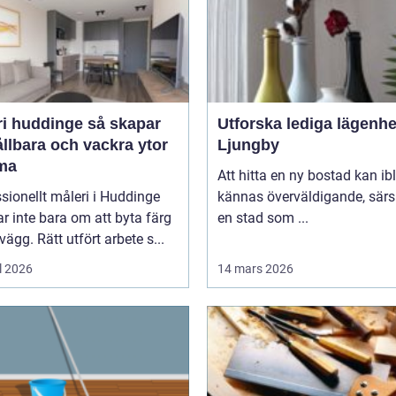
huddinge så skapar
Utforska lediga lägenhe
llbara och vackra ytor
Ljungby
ma
Att hitta en ny bostad kan ib
sionellt måleri i Huddinge
kännas överväldigande, särsk
r inte bara om att byta färg
en stad som ...
vägg. Rätt utfört arbete s...
l 2026
14 mars 2026