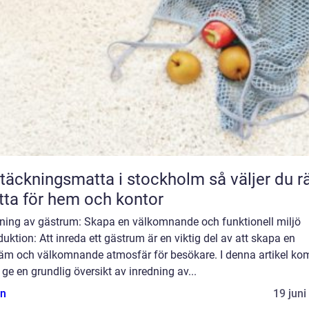
äckningsmatta i stockholm så väljer du rätt
ta för hem och kontor
dning av gästrum: Skapa en välkomnande och funktionell miljö
duktion: Att inreda ett gästrum är en viktig del av att skapa en
äm och välkomnande atmosfär för besökare. I denna artikel k
t ge en grundlig översikt av inredning av...
n
19 juni