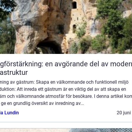
gförstärkning: en avgörande del av moder
rastruktur
dning av gästrum: Skapa en välkomnande och funktionell miljö
duktion: Att inreda ett gästrum är en viktig del av att skapa en
äm och välkomnande atmosfär för besökare. I denna artikel k
t ge en grundlig översikt av inredning av...
ia Lundin
20 juni