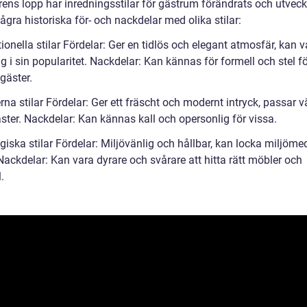
rens lopp har inredningsstilar för gästrum förändrats och utveck
ågra historiska för- och nackdelar med olika stilar:
tionella stilar Fördelar: Ger en tidlös och elegant atmosfär, kan v
g i sin popularitet. Nackdelar: Kan kännas för formell och stel f
gäster.
na stilar Fördelar: Ger ett fräscht och modernt intryck, passar vä
ster. Nackdelar: Kan kännas kall och opersonlig för vissa.
giska stilar Fördelar: Miljövänlig och hållbar, kan locka miljöm
Nackdelar: Kan vara dyrare och svårare att hitta rätt möbler och
.