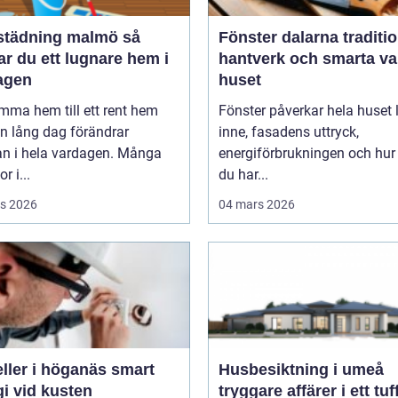
tädning malmö så
Fönster dalarna tradition,
r du ett lugnare hem i
hantverk och smarta val
agen
huset
mma hem till ett rent hem
Fönster påverkar hela huset ljuset
en lång dag förändrar
inne, fasadens uttryck,
an i hela vardagen. Många
energiförbrukningen och hur
r i...
du har...
s 2026
04 mars 2026
ler i höganäs smart
Husbesiktning i umeå
i vid kusten
tryggare affärer i ett tuf