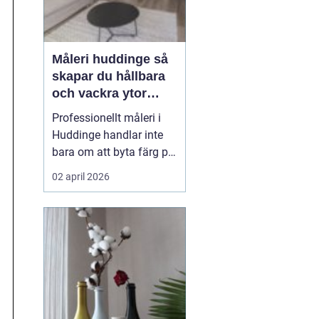
Måleri huddinge så
skapar du hållbara
och vackra ytor
hemma
Professionellt måleri i
Huddinge handlar inte
bara om att byta färg på
en vägg. Rätt utfört
02 april 2026
arbete skyddar huset
mot fukt och slitage,
höjer värdet på bostaden
och gör vardagen
trevligare. Genom att
planera projektet
noggrant, välja rätt
färgtyper oc...