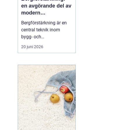
en avgörande del av
modern
infrastruktur
Bergförstärkning är en
central teknik inom
bygg- och
ingenjörsarbete, särskilt i
20 juni 2026
områden där berg och
stenformationer spelar
en avgörande roll. Denna
metod säkerställer både
säkerhet och h...