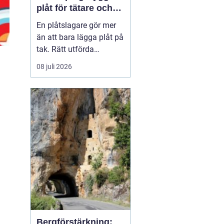
plåt för tätare och
hållbarare hus
En plåtslagare gör mer
än att bara lägga plåt på
tak. Rätt utförda
plåtarbeten skyddar
08 juli 2026
huset mot läckage, röta
och onödiga
energiförluster under
många år framåt. I
Norrköping, där vädret
växlar mellan snö, regn
och blåst, blir kvaliteten
på plåtarbet...
Bergförstärkning: