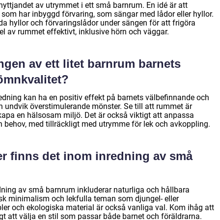
tnyttjandet av utrymmet i ett små barnrum. En idé är att
som har inbyggd förvaring, som sängar med lådor eller hyllor.
hyllor och förvaringslådor under sängen för att frigöra
del av rummet effektivt, inklusive hörn och väggar.
ngen av ett litet barnrum barnets
ömnkvalitet?
dning kan ha en positiv effekt på barnets välbefinnande och
h undvik överstimulerande mönster. Se till att rummet är
 skapa en hälsosam miljö. Det är också viktigt att anpassa
h behov, med tillräckligt med utrymme för lek och avkoppling.
er finns det inom inredning av små
dning av små barnrum inkluderar naturliga och hållbara
isk minimalism och lekfulla teman som djungel- eller
r och ekologiska material är också vanliga val. Kom ihåg att
igt att välja en stil som passar både barnet och föräldrarna.