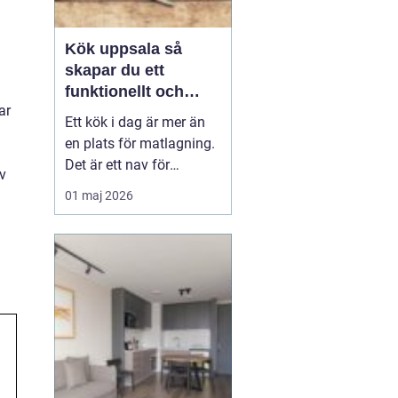
m
Kök uppsala så
skapar du ett
funktionellt och
ar
personligt kök
Ett kök i dag är mer än
en plats för matlagning.
Det är ett nav för
v
vardagen, en
01 maj 2026
samlingspunkt för familj
och vänner och ofta
hemmets viktigaste rum.
När en bostadsägare
planerar kök Uppsala
handlar det därför både
om funktion, känsla och
långsiktigt...