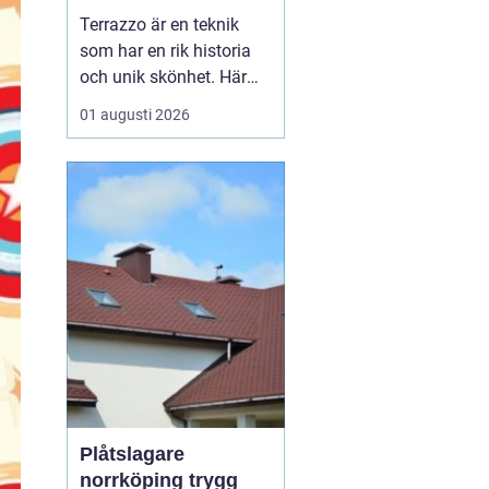
bänkskivsteknik
Terrazzo är en teknik
som har en rik historia
och unik skönhet. Här
kommer vi att utforska
01 augusti 2026
vad terrazzo är, dess
användningsområden
och varför det blivit så
populärt idag. Terrazzo
– tidlös d...
Plåtslagare
norrköping trygg