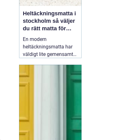
Heltäckningsmatta i
stockholm så väljer
du rätt matta för
hem och kontor
En modern
heltäckningsmatta har
väldigt lite gemensamt
med de dammiga, trista
mattor många minns
från 70- och 80-talet.
Dagens textilgolv är
slitstarka, lättskötta och
finns i hundratals färger
och strukturer. För den
som planerar att
19 juni
2026