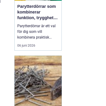
m
Parytterdörrar som
kombinerar
funktion, trygghet
och stil
Parytterdörrar är ett val
för dig som vill
kombinera praktisk
vardagsfunktion med en
06 juni 2026
välkomnande känsla
och en tydlig stilmarkör
för huset. Parytterdörrar
ger en generös öppning,
släpper in mycket ljus
och förstärker husets
karaktär samtidigt som
de ...