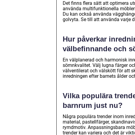
Det finns flera sätt att optimera u
använda multifunktionella möbler 
Du kan också använda vägghängda 
golvyta. Se till att använda varje 
Hur påverkar inredni
välbefinnande och s
En välplanerad och harmonisk inre
sömnkvalitet. Välj lugna färger oc
välventilerat och välskött för att
inredningen efter barnets ålder oc
Vilka populära trend
barnrum just nu?
Några populära trender inom inre
material, pastellfärger, skandinav
rymdmotiv. Anpassningsbara möble
trender kan variera och det är vikt