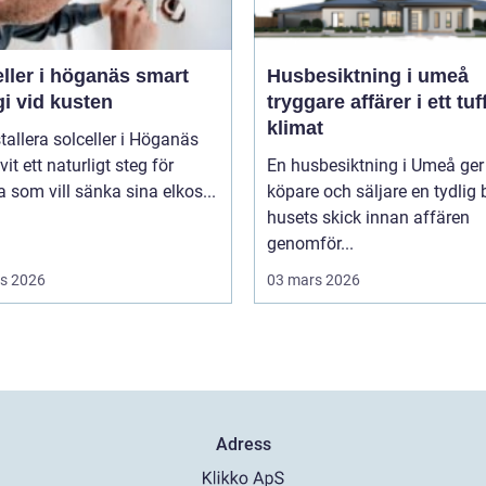
ler i höganäs smart
Husbesiktning i umeå
i vid kusten
tryggare affärer i ett tuf
klimat
stallera solceller i Höganäs
vit ett naturligt steg för
En husbesiktning i Umeå ger
som vill sänka sina elkos...
köpare och säljare en tydlig 
husets skick innan affären
genomför...
s 2026
03 mars 2026
Adress