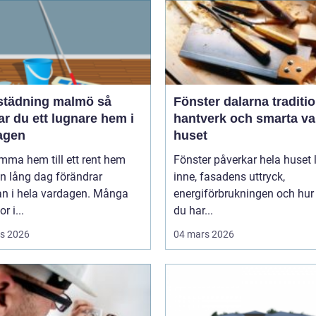
tädning malmö så
Fönster dalarna tradition,
r du ett lugnare hem i
hantverk och smarta val
agen
huset
mma hem till ett rent hem
Fönster påverkar hela huset ljuset
en lång dag förändrar
inne, fasadens uttryck,
an i hela vardagen. Många
energiförbrukningen och hur
r i...
du har...
s 2026
04 mars 2026