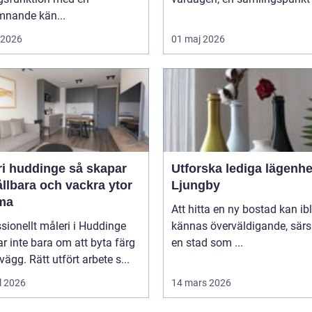
mnande kän...
i 2026
01 maj 2026
huddinge så skapar
Utforska lediga lägenhe
llbara och vackra ytor
Ljungby
ma
Att hitta en ny bostad kan ib
sionellt måleri i Huddinge
kännas överväldigande, särsk
r inte bara om att byta färg
en stad som ...
vägg. Rätt utfört arbete s...
l 2026
14 mars 2026