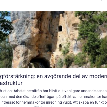
gförstärkning: en avgörande del av moder
rastruktur
duction: Arbetet hemifrån har blivit allt vanligare under de senas
, och med den ökande efterfrågan på effektiva hemmakontor ha
intresset för hemmakontor inredning vuxit. Att skapa en funktio