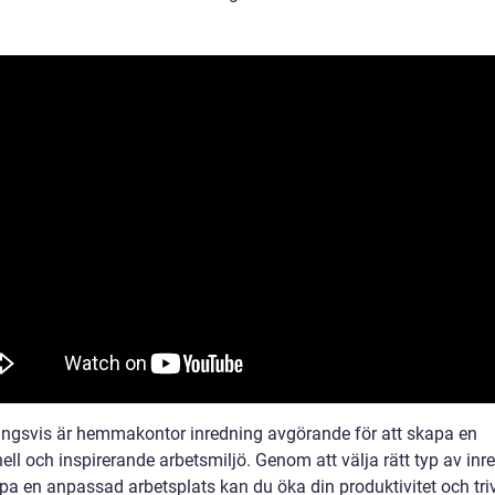
ingsvis är hemmakontor inredning avgörande för att skapa en
ell och inspirerande arbetsmiljö. Genom att välja rätt typ av inr
pa en anpassad arbetsplats kan du öka din produktivitet och triv