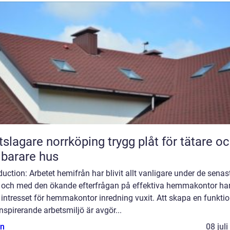
gare norrköping trygg plåt för tätare och
lbarare hus
duction: Arbetet hemifrån har blivit allt vanligare under de senas
, och med den ökande efterfrågan på effektiva hemmakontor ha
intresset för hemmakontor inredning vuxit. Att skapa en funktio
nspirerande arbetsmiljö är avgör...
n
08 jul