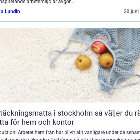
nspirerande arbetsmiljö är avgör...
ia Lundin
20 juni
äckningsmatta i stockholm så väljer du rätt
ta för hem och kontor
duction: Arbetet hemifrån har blivit allt vanligare under de senas
, och med den ökande efterfrågan på effektiva hemmakontor ha