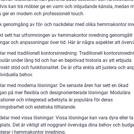
vis kan trä möbler ge en varm och inbjudande känsla, medan m
s ger en modern och professionell touch.
sk genomgång av för- och nackdelar med olika hemmakontor inr
skt sett har utformningen av hemmakontor inredning genomgått
ingar och anpassningar över tid. Här är några aspekter att överv
lar med traditionell kontorsinredning: Traditionell kontorsinredn
pulär under lång tid och har en beprövad historia av att erbjuda
iskt stöd och funktionalitet. De är ofta enkla att justera och a
dividuella behov.
elar med moderna lösningar: De senaste åren har sett en ökad
ågan på mer flexibla och designorienterade lösningar. Modulära
ationer och integrerad arbetsyta är populära för deras
ingsbarhet och estetiska tilltalande.
delar med vissa lösningar: Vissa lösningar kan vara dyra eller t
plats. Det är viktigt att noggrant överväga dina behov och budg
sterar i hemmakontor inredning.