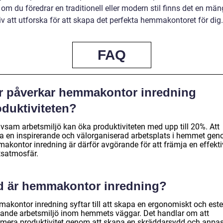
om du föredrar en traditionell eller modern stil finns det en mä
iv att utforska för att skapa det perfekta hemmakontoret för dig.
FAQ
r påverkar hemmakontor inredning
oduktiviteten?
ivsam arbetsmiljö kan öka produktiviteten med upp till 20%. Att
a en inspirerande och välorganiserad arbetsplats i hemmet ge
akontor inredning är därför avgörande för att främja en effekti
tsatmosfär.
d är hemmakontor inredning?
akontor inredning syftar till att skapa en ergonomiskt och este
talande arbetsmiljö inom hemmets väggar. Det handlar om att
mera produktivitet genom att skapa en skräddarsydd och anpa