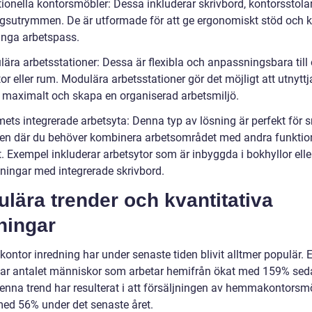
tionella kontorsmöbler: Dessa inkluderar skrivbord, kontorsstola
ngsutrymmen. De är utformade för att ge ergonomiskt stöd och 
ånga arbetspass.
ära arbetsstationer: Dessa är flexibla och anpassningsbara till 
or eller rum. Modulära arbetsstationer gör det möjligt att utnyttj
maximalt och skapa en organiserad arbetsmiljö.
ets integrerade arbetsyta: Denna typ av lösning är perfekt för 
n där du behöver kombinera arbetsområdet med andra funktion
 Exempel inkluderar arbetsytor som är inbyggda i bokhyllor elle
ningar med integrerade skrivbord.
lära trender och kvantitativa
ningar
ntor inredning har under senaste tiden blivit alltmer populär. E
har antalet människor som arbetar hemifrån ökat med 159% sed
enna trend har resulterat i att försäljningen av hemmakontorsm
ed 56% under det senaste året.