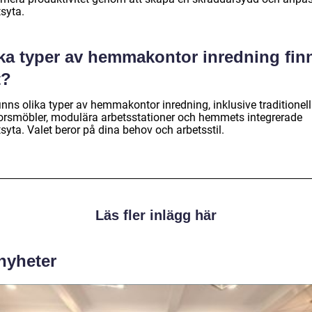
syta.
lka typer av hemmakontor inredning fin
t?
inns olika typer av hemmakontor inredning, inklusive traditionel
orsmöbler, modulära arbetsstationer och hemmets integrerade
syta. Valet beror på dina behov och arbetsstil.
Läs fler inlägg här
 nyheter