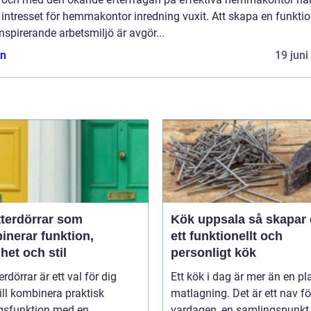
intresset för hemmakontor inredning vuxit. Att skapa en funktio
nspirerande arbetsmiljö är avgör...
n
19 juni
tterdörrar som
Kök uppsala så skapar du
inerar funktion,
ett funktionellt och
het och stil
personligt kök
erdörrar är ett val för dig
Ett kök i dag är mer än en pla
ll kombinera praktisk
matlagning. Det är ett nav fö
gsfunktion med en
vardagen, en samlingspunkt f