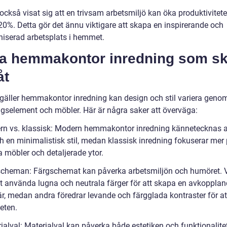
 också visat sig att en trivsam arbetsmiljö kan öka produktivite
 20%. Detta gör det ännu viktigare att skapa en inspirerande och
niserad arbetsplats i hemmet.
ka hemmakontor inredning som ski
åt
 gäller hemmakontor inredning kan design och stil variera genom
ngselement och möbler. Här är några saker att överväga:
rn vs. klassisk: Modern hemmakontor inredning kännetecknas a
ch en minimalistisk stil, medan klassisk inredning fokuserar mer
a möbler och detaljerade ytor.
scheman: Färgschemat kan påverka arbetsmiljön och humöret. 
att använda lugna och neutrala färger för att skapa en avkoppla
r, medan andra föredrar levande och färgglada kontraster för at
teten.
ialval: Materialval kan påverka både estetiken och funktionalite