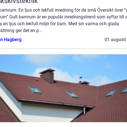
kskivsteknik
barnrum: En ljus och lekfull inredning för de små Översikt över ”
um” Gult barnrum är en populär inredningstrend som syftar till a
 en ljus och lekfull miljö för barn. Med sin varma och glada
ättning ger det en p...
n Hagberg
01 augusti