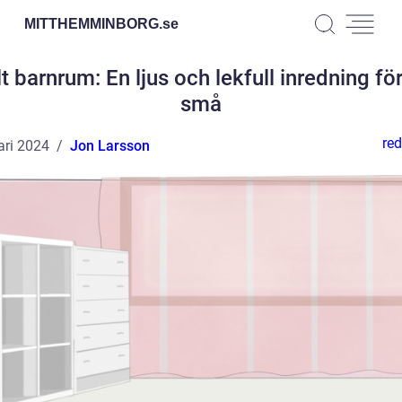
MITTHEMMINBORG.
se
t barnrum: En ljus och lekfull inredning fö
små
red
ari 2024
Jon Larsson