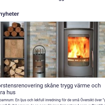
 nyheter
tensrenovering skåne trygg värme och
ra hus
barnrum: En ljus och lekfull inredning för de små Översikt över ”