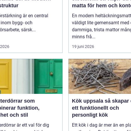
struktur
matta för hem och kont
rstärkning är en central
En modern heltäckningsmatt
k inom bygg- och
väldigt lite gemensamt med
örsarbete, särsk...
dammiga, trista mattor mån
minns frå...
i 2026
19 juni 2026
tterdörrar som
Kök uppsala så skapar du
inerar funktion,
ett funktionellt och
het och stil
personligt kök
erdörrar är ett val för dig
Ett kök i dag är mer än en pla