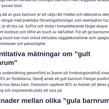
 passar bäst.
g del av gula barnrum är att välja rätt möbler och dekorativa ele
a sängar med praktiska förvaringslösningar, som exempelvis fac
, är ett bra val. Soffor och stolar i kompletterande färger skapar
nt kontrast och tillför en touch av lekfullhet. För att ge barnru
ig touch kan man också inkludera väggdekorationer som spegla
 intressen och personlighet.
titativa mätningar om ”gult
nrum”
en undersökning genomförd av [namn på forskningsinstitut] visa
70% av föräldrarna i [land] anser att gult barnrum främjar positiv
e hos deras barn. Dessutom upplever 80% av barnen att deras 
lig och inspirerande plats att vara på.
lnader mellan olika ”gula barnru