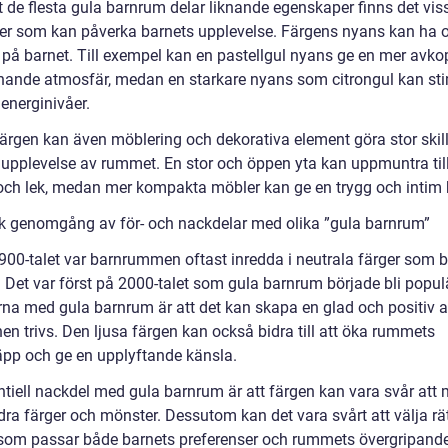
t de flesta gula barnrum delar liknande egenskaper finns det vis
der som kan påverka barnets upplevelse. Färgens nyans kan ha o
r på barnet. Till exempel kan en pastellgul nyans ge en mer avk
nande atmosfär, medan en starkare nyans som citrongul kan st
energinivåer.
färgen kan även möblering och dekorativa element göra stor skil
 upplevelse av rummet. En stor och öppen yta kan uppmuntra til
 och lek, medan mer kompakta möbler kan ge en trygg och intim 
sk genomgång av för- och nackdelar med olika ”gula barnrum”
900-talet var barnrummen oftast inredda i neutrala färger som 
. Det var först på 2000-talet som gula barnrum började bli popul
rna med gula barnrum är att det kan skapa en glad och positiv 
en trivs. Den ljusa färgen kan också bidra till att öka rummets
läpp och ge en upplyftande känsla.
ntiell nackdel med gula barnrum är att färgen kan vara svår att
ra färger och mönster. Dessutom kan det vara svårt att välja rä
 som passar både barnets preferenser och rummets övergripande 