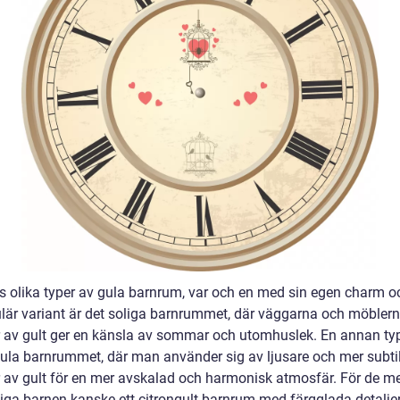
s olika typer av gula barnrum, var och en med sin egen charm och
lär variant är det soliga barnrummet, där väggarna och möblern
 av gult ger en känsla av sommar och utomhuslek. En annan typ
gula barnrummet, där man använder sig av ljusare och mer subti
 av gult för en mer avskalad och harmonisk atmosfär. För de m
liga barnen kanske ett citrongult barnrum med färgglada detalje