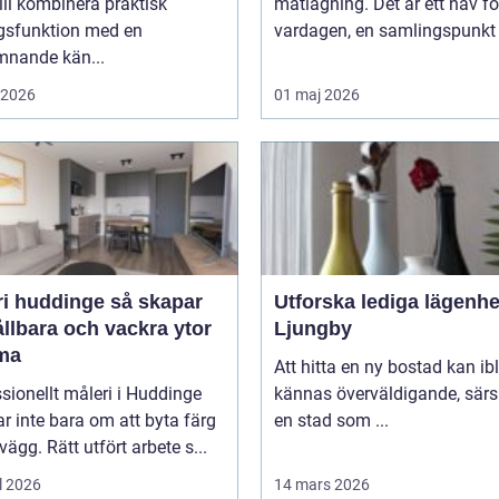
ll kombinera praktisk
matlagning. Det är ett nav fö
gsfunktion med en
vardagen, en samlingspunkt f
mnande kän...
i 2026
01 maj 2026
huddinge så skapar
Utforska lediga lägenhe
llbara och vackra ytor
Ljungby
ma
Att hitta en ny bostad kan ib
sionellt måleri i Huddinge
kännas överväldigande, särsk
r inte bara om att byta färg
en stad som ...
vägg. Rätt utfört arbete s...
l 2026
14 mars 2026