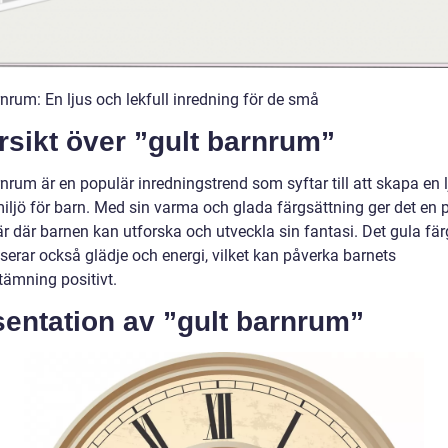
nrum: En ljus och lekfull inredning för de små
sikt över ”gult barnrum”
nrum är en populär inredningstrend som syftar till att skapa en 
miljö för barn. Med sin varma och glada färgsättning ger det en p
r där barnen kan utforska och utveckla sin fantasi. Det gula fär
serar också glädje och energi, vilket kan påverka barnets
tämning positivt.
entation av ”gult barnrum”