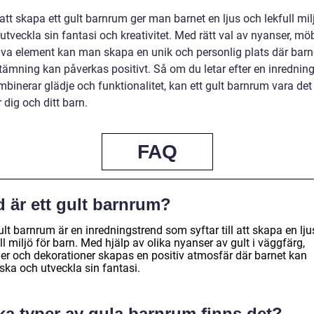
tt skapa ett gult barnrum ger man barnet en ljus och lekfull mil
utveckla sin fantasi och kreativitet. Med rätt val av nyanser, mö
iva element kan man skapa en unik och personlig plats där barn
tämning kan påverkas positivt. Så om du letar efter en inrednin
inerar glädje och funktionalitet, kan ett gult barnrum vara det 
r dig och ditt barn.
FAQ
 är ett gult barnrum?
ult barnrum är en inredningstrend som syftar till att skapa en lj
ll miljö för barn. Med hjälp av olika nyanser av gult i väggfärg,
er och dekorationer skapas en positiv atmosfär där barnet kan
ska och utveckla sin fantasi.
ka typer av gula barnrum finns det?