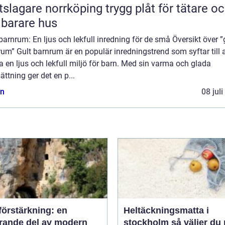
gare norrköping trygg plåt för tätare och
lbarare hus
barnrum: En ljus och lekfull inredning för de små Översikt över ”
um” Gult barnrum är en populär inredningstrend som syftar till a
 en ljus och lekfull miljö för barn. Med sin varma och glada
ättning ger det en p...
n
08 jul
förstärkning: en
Heltäckningsmatta i
rande del av modern
stockholm så väljer du rätt