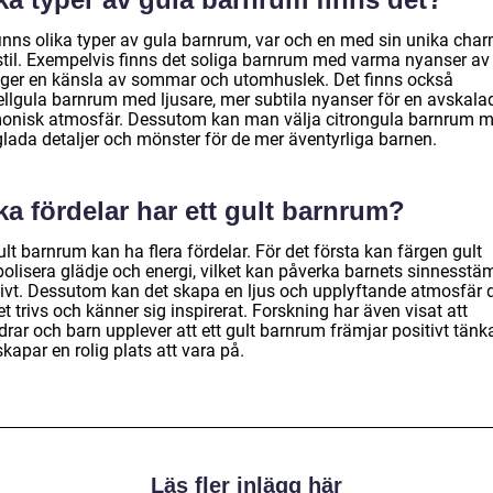
finns olika typer av gula barnrum, var och en med sin unika cha
stil. Exempelvis finns det soliga barnrum med varma nyanser av 
ger en känsla av sommar och utomhuslek. Det finns också
ellgula barnrum med ljusare, mer subtila nyanser för en avskala
onisk atmosfär. Dessutom kan man välja citrongula barnrum 
glada detaljer och mönster för de mer äventyrliga barnen.
ka fördelar har ett gult barnrum?
ult barnrum kan ha flera fördelar. För det första kan färgen gult
olisera glädje och energi, vilket kan påverka barnets sinnesstä
tivt. Dessutom kan det skapa en ljus och upplyftande atmosfär 
t trivs och känner sig inspirerat. Forskning har även visat att
drar och barn upplever att ett gult barnrum främjar positivt tän
kapar en rolig plats att vara på.
Läs fler inlägg här