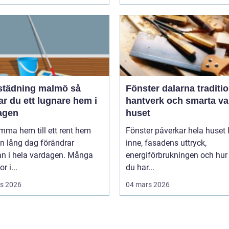
tädning malmö så
Fönster dalarna tradition,
r du ett lugnare hem i
hantverk och smarta val
agen
huset
mma hem till ett rent hem
Fönster påverkar hela huset ljuset
en lång dag förändrar
inne, fasadens uttryck,
an i hela vardagen. Många
energiförbrukningen och hur
r i...
du har...
s 2026
04 mars 2026