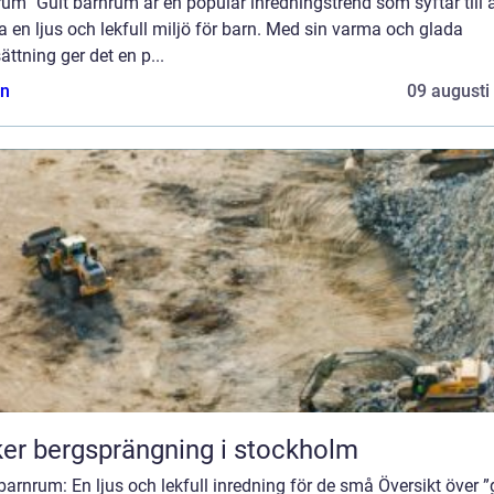
um” Gult barnrum är en populär inredningstrend som syftar till a
 en ljus och lekfull miljö för barn. Med sin varma och glada
ättning ger det en p...
n
09 augusti
er bergsprängning i stockholm
barnrum: En ljus och lekfull inredning för de små Översikt över ”