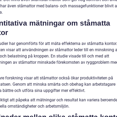
 har även ståmattor med balans- och massagefunktioner blivit a
a.
ntitativa mätningar om ståmatta
tor
tudier har genomförts för att mäta effekterna av ståmatta kontor
en visar att användningen av ståmattor leder till en minskning a
 och belastning på kroppen. En studie visade till och med att
ingen av ståmattor minskade förekomsten av ryggproblem me
are forskning visar att ståmattor också ökar produktiviteten på
latsen. Genom att minska smärta och obehag kan arbetstagare
 bättre och utföra sina uppgifter mer effektivt.
iktigt att påpeka att mätningar och resultat kan variera beroend
uella omständigheter och arbetsmiljön.