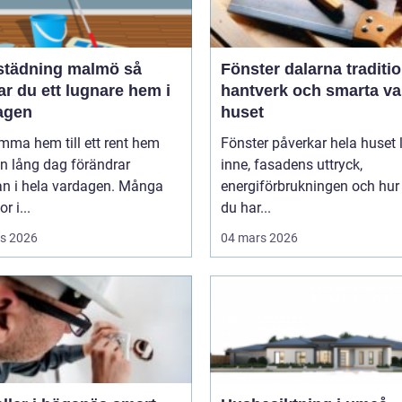
tädning malmö så
Fönster dalarna tradition,
r du ett lugnare hem i
hantverk och smarta val
agen
huset
mma hem till ett rent hem
Fönster påverkar hela huset ljuset
en lång dag förändrar
inne, fasadens uttryck,
an i hela vardagen. Många
energiförbrukningen och hur
r i...
du har...
s 2026
04 mars 2026