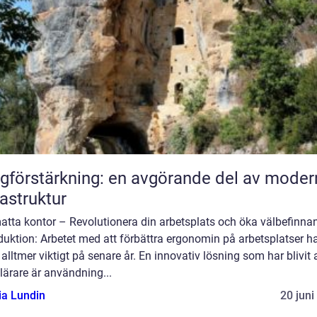
gförstärkning: en avgörande del av moder
rastruktur
atta kontor – Revolutionera din arbetsplats och öka välbefinna
duktion: Arbetet med att förbättra ergonomin på arbetsplatser h
t alltmer viktigt på senare år. En innovativ lösning som har blivit a
ärare är användning...
ia Lundin
20 juni