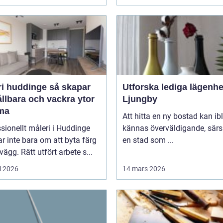
huddinge så skapar
Utforska lediga lägenhe
llbara och vackra ytor
Ljungby
ma
Att hitta en ny bostad kan ib
sionellt måleri i Huddinge
kännas överväldigande, särsk
r inte bara om att byta färg
en stad som ...
vägg. Rätt utfört arbete s...
l 2026
14 mars 2026