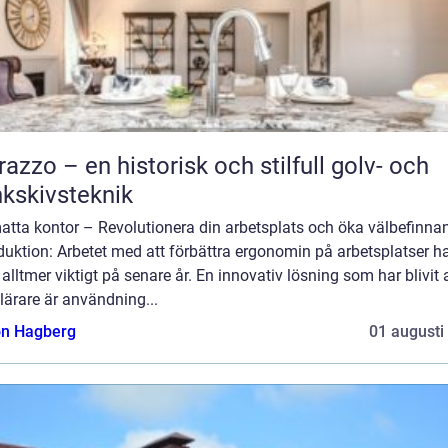
razzo – en historisk och stilfull golv- och
kskivsteknik
atta kontor – Revolutionera din arbetsplats och öka välbefinna
duktion: Arbetet med att förbättra ergonomin på arbetsplatser h
t alltmer viktigt på senare år. En innovativ lösning som har blivit a
ärare är användning...
n Hagberg
01 augusti