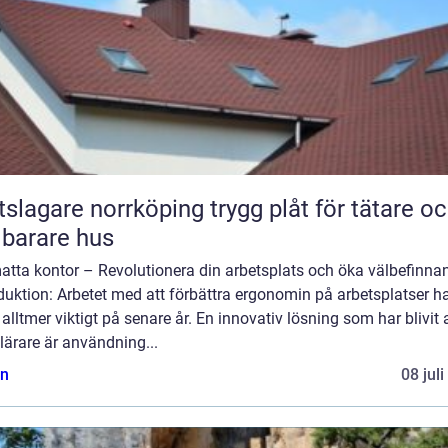
gare norrköping trygg plåt för tätare och
lbarare hus
atta kontor – Revolutionera din arbetsplats och öka välbefinna
duktion: Arbetet med att förbättra ergonomin på arbetsplatser h
t alltmer viktigt på senare år. En innovativ lösning som har blivit a
ärare är användning...
n
08 jul