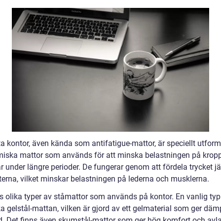
a kontor, även kända som antifatigue-mattor, är speciellt utfor
iska mattor som används för att minska belastningen på krop
r under längre perioder. De fungerar genom att fördela trycket j
tterna, vilket minskar belastningen på lederna och musklerna.
ns olika typer av ståmattor som används på kontor. En vanlig typ
ka gelstål-mattan, vilken är gjord av ett gelmaterial som ger dä
d. Det finns även skumstål-mattor som ger hög komfort och avla