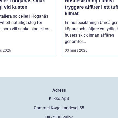
ler i höganäs smart
Husbesiktning i umeå
i vid kusten
tryggare affärer i ett tuf
klimat
stallera solceller i Höganäs
vit ett naturligt steg för
En husbesiktning i Umeå ger
som vill sänka sina elkos...
köpare och säljare en tydlig 
husets skick innan affären
genomför...
s 2026
03 mars 2026
Adress