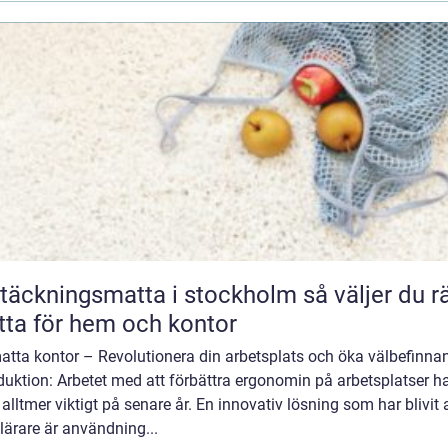
äckningsmatta i stockholm så väljer du rätt
ta för hem och kontor
atta kontor – Revolutionera din arbetsplats och öka välbefinna
duktion: Arbetet med att förbättra ergonomin på arbetsplatser h
t alltmer viktigt på senare år. En innovativ lösning som har blivit a
ärare är användning...