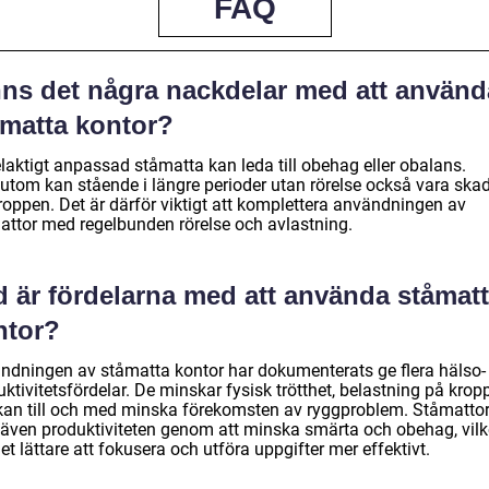
FAQ
nns det några nackdelar med att använd
åmatta kontor?
laktigt anpassad ståmatta kan leda till obehag eller obalans.
utom kan stående i längre perioder utan rörelse också vara skad
roppen. Det är därför viktigt att komplettera användningen av
attor med regelbunden rörelse och avlastning.
d är fördelarna med att använda ståmat
ntor?
ndningen av ståmatta kontor har dokumenterats ge flera hälso-
ktivitetsfördelar. De minskar fysisk trötthet, belastning på krop
kan till och med minska förekomsten av ryggproblem. Ståmatto
 även produktiviteten genom att minska smärta och obehag, vilk
et lättare att fokusera och utföra uppgifter mer effektivt.