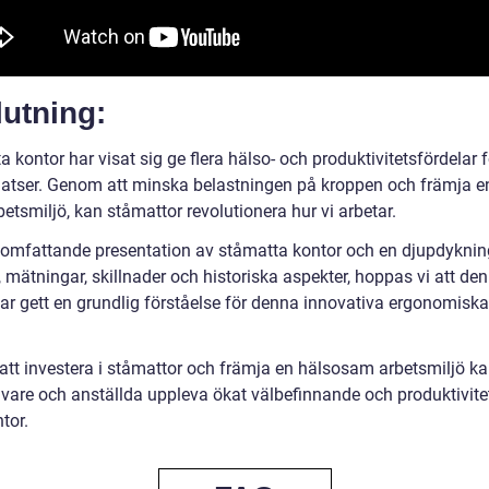
utning:
 kontor har visat sig ge flera hälso- och produktivitetsfördelar f
latser. Genom att minska belastningen på kroppen och främja e
betsmiljö, kan ståmattor revolutionera hur vi arbetar.
omfattande presentation av ståmatta kontor och en djupdyknin
, mätningar, skillnader och historiska aspekter, hoppas vi att de
har gett en grundlig förståelse för denna innovativa ergonomiska
tt investera i ståmattor och främja en hälsosam arbetsmiljö k
ivare och anställda uppleva ökat välbefinnande och produktivite
tor.