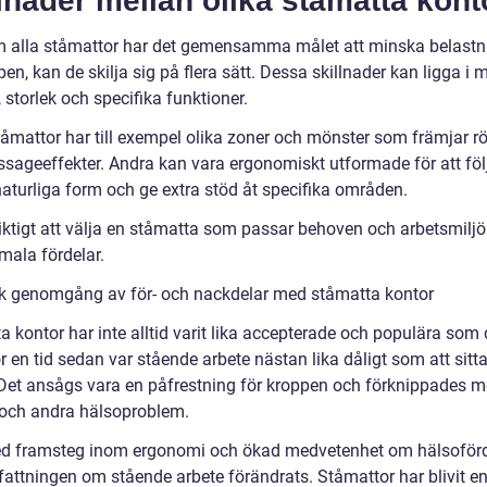
lnader mellan olika ståmatta kont
 alla ståmattor har det gemensamma målet att minska belastn
en, kan de skilja sig på flera sätt. Dessa skillnader kan ligga i m
, storlek och specifika funktioner.
tåmattor har till exempel olika zoner och mönster som främjar rö
sageeffekter. Andra kan vara ergonomiskt utformade för att föl
naturliga form och ge extra stöd åt specifika områden.
iktigt att välja en ståmatta som passar behoven och arbetsmiljön
mala fördelar.
sk genomgång av för- och nackdelar med ståmatta kontor
 kontor har inte alltid varit lika accepterade och populära som 
r en tid sedan var stående arbete nästan lika dåligt som att sitt
Det ansågs vara en påfrestning för kroppen och förknippades 
och andra hälsoproblem.
 framsteg inom ergonomi och ökad medvetenhet om hälsoför
fattningen om stående arbete förändrats. Ståmattor har blivit en