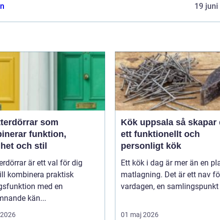
n
19 juni
tterdörrar som
Kök uppsala så skapar du
inerar funktion,
ett funktionellt och
het och stil
personligt kök
erdörrar är ett val för dig
Ett kök i dag är mer än en pla
ll kombinera praktisk
matlagning. Det är ett nav fö
gsfunktion med en
vardagen, en samlingspunkt f
mnande kän...
i 2026
01 maj 2026