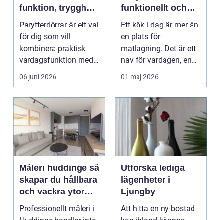
funktion, trygghet
funktionellt och
och stil
personligt kök
Parytterdörrar är ett val
Ett kök i dag är mer än
för dig som vill
en plats för
kombinera praktisk
matlagning. Det är ett
vardagsfunktion med
nav för vardagen, en
en välkomnande kän...
samlingspunkt för f...
06 juni 2026
01 maj 2026
Måleri huddinge så
Utforska lediga
skapar du hållbara
lägenheter i
och vackra ytor
Ljungby
hemma
Professionellt måleri i
Att hitta en ny bostad