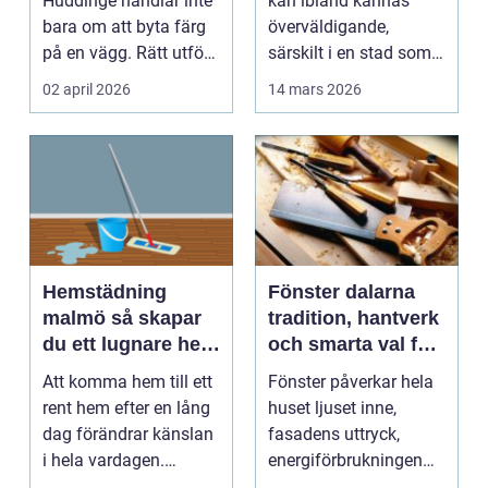
Huddinge handlar inte
kan ibland kännas
bara om att byta färg
överväldigande,
på en vägg. Rätt utfört
särskilt i en stad som
arbete s...
...
02 april 2026
14 mars 2026
Hemstädning
Fönster dalarna
malmö så skapar
tradition, hantverk
du ett lugnare hem
och smarta val för
i vardagen
huset
Att komma hem till ett
Fönster påverkar hela
rent hem efter en lång
huset ljuset inne,
dag förändrar känslan
fasadens uttryck,
i hela vardagen.
energiförbrukningen
Många som bor i...
och hur skönt du har...