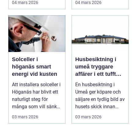
04 mars 2026
04 mars 2026
Solceller i
Husbesiktning i
höganäs smart
umeå tryggare
energi vid kusten
affärer i ett tufft
klimat
Att installera solceller i
En husbesiktning i
Höganäs har blivit ett
Umeå ger köpare och
naturligt steg för
säljare en tydlig bild av
många som vill sänka
husets skick innan
sina elkos...
affären genomför...
03 mars 2026
03 mars 2026