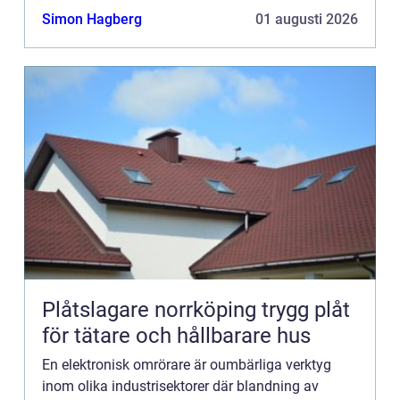
reproducerbarhet och kvalitetskontroll vid
Simon Hagberg
01 augusti 2026
framst&a...
Plåtslagare norrköping trygg plåt
för tätare och hållbarare hus
En elektronisk omrörare är oumbärliga verktyg
inom olika industrisektorer där blandning av