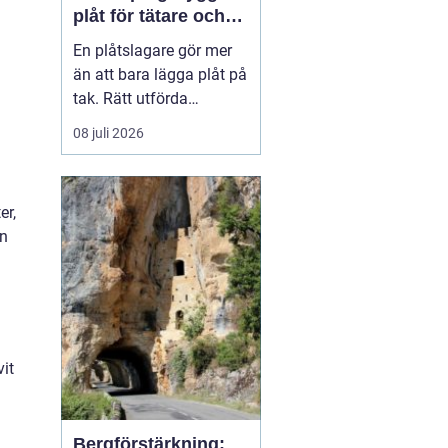
plåt för tätare och
hållbarare hus
En plåtslagare gör mer
än att bara lägga plåt på
tak. Rätt utförda
plåtarbeten skyddar
08 juli 2026
huset mot läckage, röta
och onödiga
energiförluster under
er,
många år framåt. I
en
Norrköping, där vädret
växlar mellan snö, regn
och blåst, blir kvaliteten
på plåtarbet...
vit
Bergförstärkning: