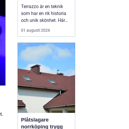
bänkskivsteknik
Terrazzo är en teknik
som har en rik historia
och unik skönhet. Här
kommer vi att utforska
01 augusti 2026
vad terrazzo är, dess
användningsområden
och varför det blivit så
populärt idag. Terrazzo
– tidlös d...
t.
Plåtslagare
norrköping trygg