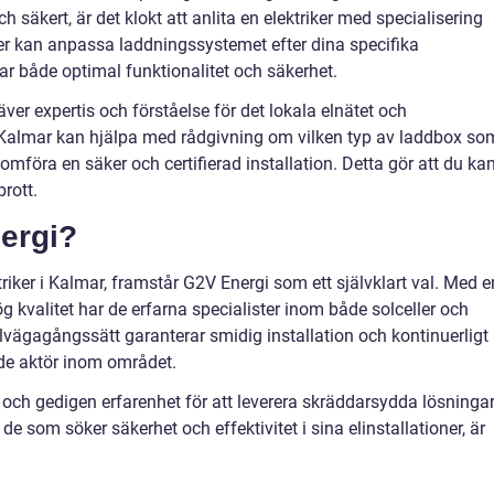
h säkert, är det klokt att anlita en elektriker med specialisering
rer kan anpassa laddningssystemet efter dina specifika
rar både optimal funktionalitet och säkerhet.
ver expertis och förståelse för det lokala elnätet och
er Kalmar kan hjälpa med rådgivning om vilken typ av laddbox so
mföra en säker och certifierad installation. Detta gör att du ka
rott.
nergi?
riker i Kalmar, framstår G2V Energi som ett självklart val. Med e
g kvalitet har de erfarna specialister inom både solceller och
illvägagångssätt garanterar smidig installation och kontinuerligt
ande aktör inom området.
h gedigen erfarenhet för att leverera skräddarsydda lösninga
 som söker säkerhet och effektivitet i sina elinstallationer, är