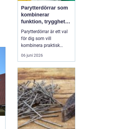
Parytterdörrar som
kombinerar
funktion, trygghet
och stil
Parytterdörrar är ett val
för dig som vill
kombinera praktisk
vardagsfunktion med en
06 juni 2026
välkomnande känsla
och en tydlig stilmarkör
för huset. Parytterdörrar
ger en generös öppning,
släpper in mycket ljus
och förstärker husets
karaktär samtidigt som
de ...