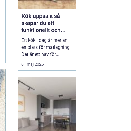
Kök uppsala så
skapar du ett
funktionellt och
personligt kök
Ett kök i dag är mer än
en plats för matlagning.
Det är ett nav för
vardagen, en
01 maj 2026
samlingspunkt för familj
och vänner och ofta
hemmets viktigaste rum.
När en bostadsägare
planerar kök Uppsala
handlar det därför både
om funktion, känsla och
långsiktigt...