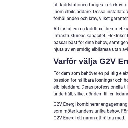
att laddstationen fungerar effektivt oc
inom elbilsladdare. Dessa installatö
förhållanden och krav, vilket garante
Att installera en laddbox i hemmet krä
infrastrukturens kapacitet. Elektrik
passar bäst för dina behov, samt geno
njuta av en smidig elbilsresa utan avb
Varför välja G2V E
För dem som behöver en pålitlig elekt
passion för hållbara lösningar och hö
elbilsladdare. Deras professionella t
underhåll, vilket gör dem till en led
G2V Energi kombinerar engagemang oc
som möter kundens unika behov. För de
G2V Energi ett namn att räkna med.