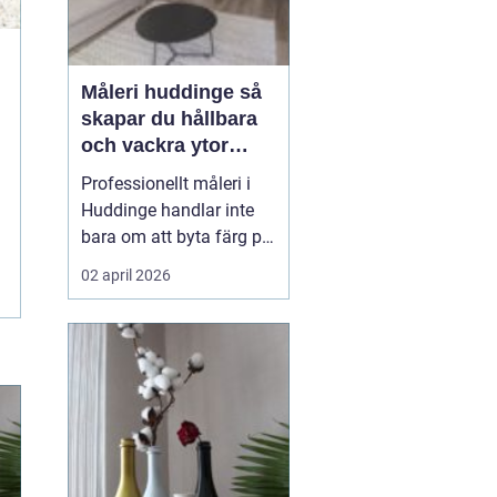
Måleri huddinge så
skapar du hållbara
och vackra ytor
hemma
Professionellt måleri i
Huddinge handlar inte
bara om att byta färg på
en vägg. Rätt utfört
02 april 2026
arbete skyddar huset
mot fukt och slitage,
höjer värdet på bostaden
och gör vardagen
trevligare. Genom att
planera projektet
noggrant, välja rätt
färgtyper oc...