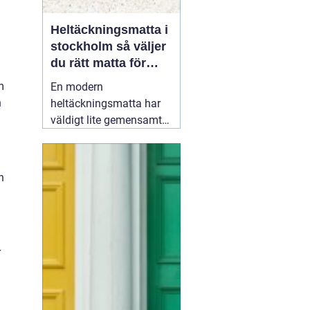
Heltäckningsmatta i
stockholm så väljer
du rätt matta för
hem och kontor
m
En modern
n
heltäckningsmatta har
väldigt lite gemensamt
med de dammiga, trista
mattor många minns
från 70- och 80-talet.
n
Dagens textilgolv är
slitstarka, lättskötta och
finns i hundratals färger
och strukturer. För den
r
som planerar att
19 juni
2026