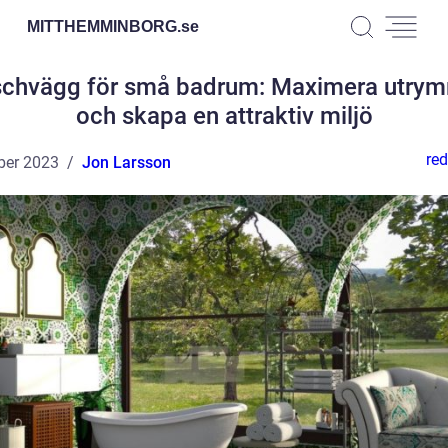
MITTHEMMINBORG.
se
chvägg för små badrum: Maximera utry
och skapa en attraktiv miljö
red
ber 2023
Jon Larsson