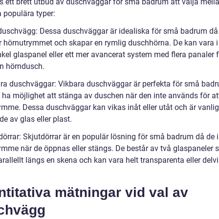
ns ett brett utbud av duschväggar för små badrum att välja mell
a populära typer:
duschvägg: Dessa duschväggar är idealiska för små badrum då
ar hörnutrymmet och skapar en rymlig duschhörna. De kan vara i
kel glaspanel eller ett mer avancerat system med flera panaler f
n hörndusch.
ara duschväggar: Vikbara duschväggar är perfekta för små bad
l ha möjlighet att stänga av duschen när den inte används för a
ymme. Dessa duschväggar kan vikas inåt eller utåt och är vanlig
ade av glas eller plast.
dörrar: Skjutdörrar är en populär lösning för små badrum då de i
ymme när de öppnas eller stängs. De består av två glaspaneler
arallellt längs en skena och kan vara helt transparenta eller delv
titativa mätningar vid val av
chvägg