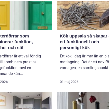
tterdörrar som
Kök uppsala så skapar du
inerar funktion,
ett funktionellt och
het och stil
personligt kök
erdörrar är ett val för dig
Ett kök i dag är mer än en pla
ll kombinera praktisk
matlagning. Det är ett nav fö
gsfunktion med en
vardagen, en samlingspunkt f
mnande kän...
i 2026
01 maj 2026