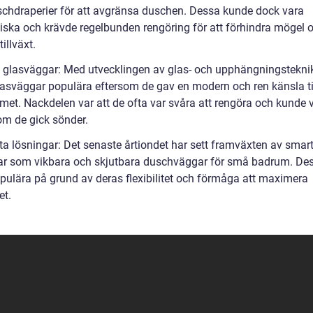
schdraperier för att avgränsa duschen. Dessa kunde dock vara
iska och krävde regelbunden rengöring för att förhindra mögel 
tillväxt.
a glasväggar: Med utvecklingen av glas- och upphängningstekni
lasväggar populära eftersom de gav en modern och ren känsla ti
et. Nackdelen var att de ofta var svåra att rengöra och kunde 
om de gick sönder.
ta lösningar: Det senaste årtiondet har sett framväxten av smar
ar som vikbara och skjutbara duschväggar för små badrum. De
opulära på grund av deras flexibilitet och förmåga att maximera
t.