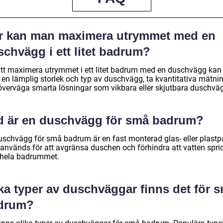
r kan man maximera utrymmet med en
chvägg i ett litet badrum?
att maximera utrymmet i ett litet badrum med en duschvägg ka
a en lämplig storlek och typ av duschvägg, ta kvantitativa mätni
överväga smarta lösningar som vikbara eller skjutbara duschväg
d är en duschvägg för små badrum?
uschvägg för små badrum är en fast monterad glas- eller plastp
används för att avgränsa duschen och förhindra att vatten spri
 hela badrummet.
ka typer av duschväggar finns det för 
drum?