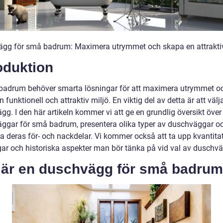
gg för små badrum: Maximera utrymmet och skapa en attraktiv
oduktion
et badrum behöver smarta lösningar för att maximera utrymmet o
 funktionell och attraktiv miljö. En viktig del av detta är att välja
g. I den här artikeln kommer vi att ge en grundlig översikt över
ggar för små badrum, presentera olika typer av duschväggar o
ra deras för- och nackdelar. Vi kommer också att ta upp kvantita
ar och historiska aspekter man bör tänka på vid val av duschv
 är en duschvägg för små badru