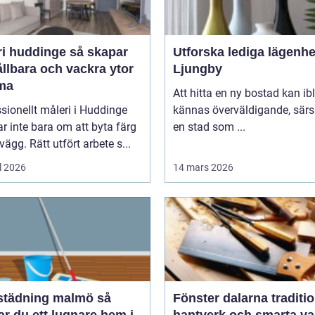
huddinge så skapar
Utforska lediga lägenhe
llbara och vackra ytor
Ljungby
ma
Att hitta en ny bostad kan ib
sionellt måleri i Huddinge
kännas överväldigande, särsk
r inte bara om att byta färg
en stad som ...
vägg. Rätt utfört arbete s...
l 2026
14 mars 2026
tädning malmö så
Fönster dalarna tradition,