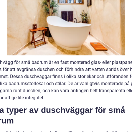
hvägg för små badrum är en fast monterad glas- eller plastpan
 för att avgränsa duschen och förhindra att vatten sprids över 
et. Dessa duschväggar finns i olika storlekar och utföranden fö
lika badrumsstorlekar och stilar. De är vanligtvis monterade på 
garna runt duschen, och kan vara antingen helt transparenta elle
r att ge lite integritet.
ka typer av duschväggar för små
rum