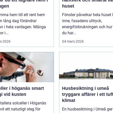
r du ett lugnare hem i
hantverk och smarta val
agen
huset
mma hem till ett rent hem
Fönster påverkar hela huset ljuset
en lång dag förändrar
inne, fasadens uttryck,
an i hela vardagen. Många
energiförbrukningen och hur
r i...
du har...
s 2026
04 mars 2026
ler i höganäs smart
Husbesiktning i umeå
i vid kusten
tryggare affärer i ett tuf
klimat
stallera solceller i Höganäs
vit ett naturligt steg för
En husbesiktning i Umeå ger