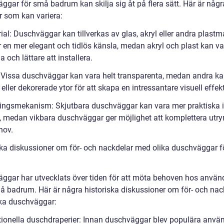
ggar för små badrum kan skilja sig åt på flera sätt. Här är någr
r som kan variera:
ial: Duschväggar kan tillverkas av glas, akryl eller andra plastma
r en mer elegant och tidlös känsla, medan akryl och plast kan v
a och lättare att installera.
: Vissa duschväggar kan vara helt transparenta, medan andra k
eller dekorerade ytor för att skapa en intressantare visuell effekt
ingsmekanism: Skjutbara duschväggar kan vara mer praktiska 
 medan vikbara duschväggar ger möjlighet att komplettera ut
hov.
ska diskussioner om för- och nackdelar med olika duschväggar 
ggar har utvecklats över tiden för att möta behoven hos använ
 badrum. Här är några historiska diskussioner om för- och nac
ka duschväggar:
itionella duschdraperier: Innan duschväggar blev populära anvä