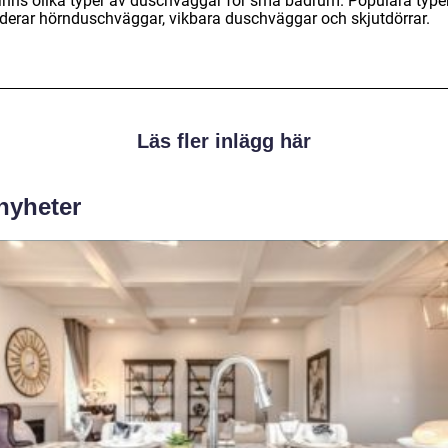
finns olika typer av duschväggar för små badrum. Populära type
uderar hörnduschväggar, vikbara duschväggar och skjutdörrar.
Läs fler inlägg här
 nyheter