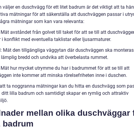
väljer en duschvägg för ett litet badrum är det viktigt att ta häns
ativa mätningar för att säkerställa att duschväggen passar i utr
några mätningar som kan vara relevanta:
 Mät avståndet från golvet till taket för att se till att duschvägge
 konflikt med eventuella taklistar eller ljusarmaturer.
d: Mät den tillgängliga väggytan där duschväggen ska monteras 
n lämplig bredd och undvika att överbelasta rummet.
 Mät hur mycket utrymme du har i badrummet för att se till att
ggen inte kommer att minska rörelsefriheten inne i duschen.
tt ta noggranna mätningar kan du hitta en duschvägg som pa
i ditt lilla badrum och samtidigt skapar en rymlig och attraktiv
ljö.
lnader mellan olika duschväggar 
 badrum