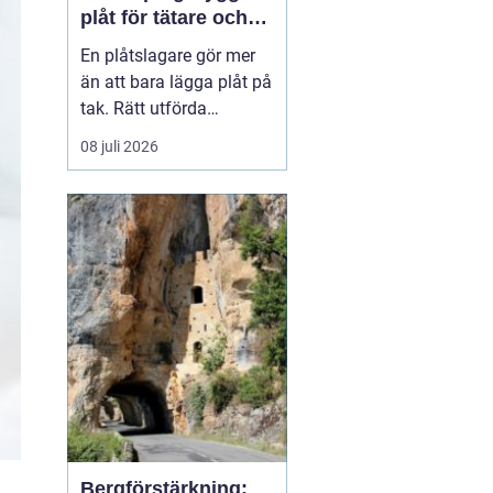
plåt för tätare och
hållbarare hus
En plåtslagare gör mer
än att bara lägga plåt på
tak. Rätt utförda
plåtarbeten skyddar
08 juli 2026
huset mot läckage, röta
och onödiga
energiförluster under
många år framåt. I
Norrköping, där vädret
växlar mellan snö, regn
och blåst, blir kvaliteten
på plåtarbet...
Bergförstärkning: