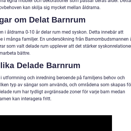
sina egna möbler och dekorationer som passar deras ålder. Detta
ovbehoven kan skilja sig mycket mellan åldrarna.
ngar om Delat Barnrum
n i åldrarna 0-10 år delar rum med syskon. Detta innebär att
lse i många familjer. En undersökning från Barnombudsmannen 
rar som valt delade rum upplever att det stärker syskonrelatione
amarbeta bättre.
Olika Delade Barnrum
 i utformning och inredning beroende på familjens behov och
vilken typ av sängar som används, och områdena som skapas fö
 delade rum har tydligt avgränsade zoner för varje barn medan
nen kan interagera fritt.