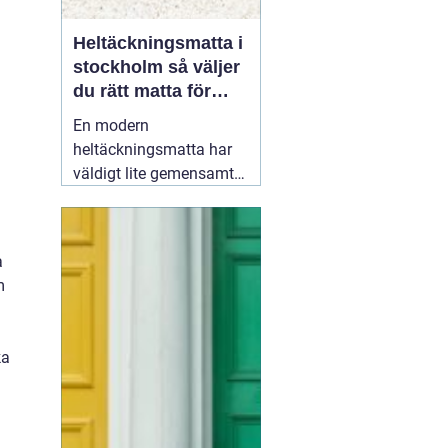
Heltäckningsmatta i
stockholm så väljer
du rätt matta för
hem och kontor
En modern
heltäckningsmatta har
väldigt lite gemensamt
med de dammiga, trista
mattor många minns
från 70- och 80-talet.
a
Dagens textilgolv är
m
slitstarka, lättskötta och
finns i hundratals färger
och strukturer. För den
ka
som planerar att
19 juni
2026