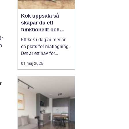
Kök uppsala så
skapar du ett
funktionellt och
personligt kök
år
Ett kök i dag är mer än
n
en plats för matlagning.
Det är ett nav för
vardagen, en
01 maj 2026
samlingspunkt för familj
och vänner och ofta
hemmets viktigaste rum.
r
När en bostadsägare
planerar kök Uppsala
handlar det därför både
om funktion, känsla och
långsiktigt...