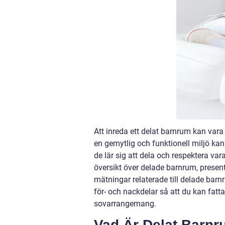
Att inreda ett delat barnrum kan va
en gemytlig och funktionell miljö k
de lär sig att dela och respektera va
översikt över delade barnrum, present
mätningar relaterade till delade barn
för- och nackdelar så att du kan fatta
sovarrangemang.
Vad Är Delat Barn