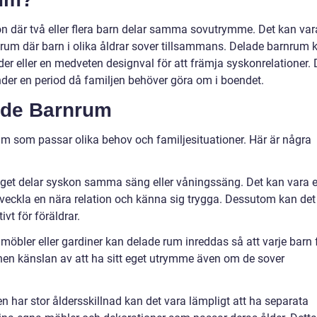
tion där två eller flera barn delar samma sovutrymme. Det kan var
t rum där barn i olika åldrar sover tillsammans. Delade barnrum 
er eller en medveten designval för att främja syskonrelationer. 
under en period då familjen behöver göra om i boendet.
ade Barnrum
rum som passar olika behov och familjesituationer. Här är några
nget delar syskon samma säng eller våningssäng. Det kan vara 
utveckla en nära relation och känna sig trygga. Dessutom kan det
vt för föräldrar.
öbler eller gardiner kan delade rum inreddas så att varje barn 
rnen känslan av att ha sitt eget utrymme även om de sover
 har stor åldersskillnad kan det vara lämpligt att ha separata