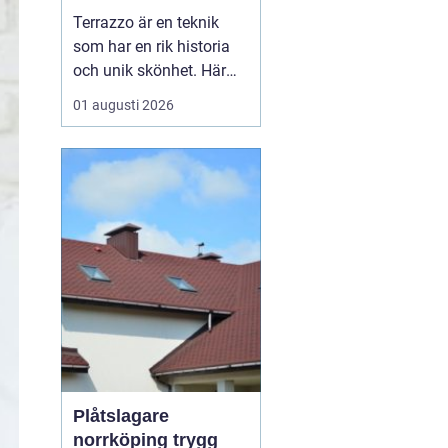
bänkskivsteknik
Terrazzo är en teknik
som har en rik historia
och unik skönhet. Här
kommer vi att utforska
01 augusti 2026
vad terrazzo är, dess
användningsområden
och varför det blivit så
populärt idag. Terrazzo
– tidlös d...
Plåtslagare
norrköping trygg