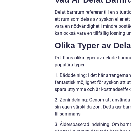
Delat barnrum refererar till en situa
ett rum som delas av syskon eller et
vara en nödvändighet i mindre bostäd
kan också vara en tillfällig lösning 
Olika Typer av Del
Det finns olika typer av delade barn
populära typer:
1. Bädddelning: I det här arrangema
fantastisk möjlighet för syskon att 
spara utrymme och är kostnadseffekti
2. Zonindelning: Genom att använda m
sin egen särskilda zon. Detta ger ba
tillsammans.
3. Åldersbaserad indelning: Om barnen