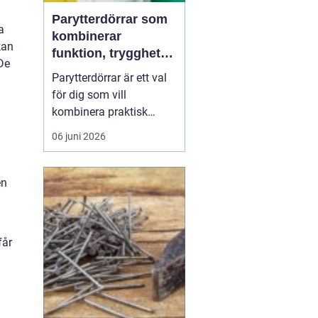
Parytterdörrar som
a
kombinerar
kan
funktion, trygghet
De
och stil
Parytterdörrar är ett val
för dig som vill
kombinera praktisk
vardagsfunktion med en
06 juni 2026
välkomnande känsla
och en tydlig stilmarkör
för huset. Parytterdörrar
en
ger en generös öppning,
släpper in mycket ljus
och förstärker husets
får
karaktär samtidigt som
de ...