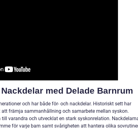
h Nackdelar med Delade Barnrum
nerationer och har både för- och nackdelar. Historiskt sett har
ätt att främja sammanhållning och samarbete mellan syskon.
n till varandra och utvecklat en stark syskonrelation. Nackdelarn
rymme för varje barn samt svårigheten att hantera olika sovrutine