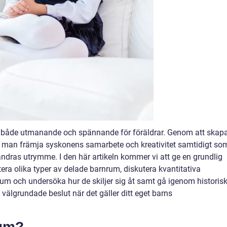
ra både utmanande och spännande för föräldrar. Genom att skap
an man främja syskonens samarbete och kreativitet samtidigt so
randras utrymme. I den här artikeln kommer vi att ge en grundlig
era olika typer av delade barnrum, diskutera kvantitativa
rum och undersöka hur de skiljer sig åt samt gå igenom historis
 välgrundade beslut när det gäller ditt eget barns
rum?