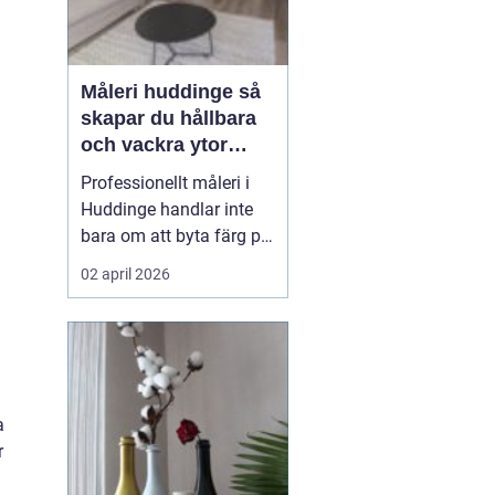
Måleri huddinge så
skapar du hållbara
och vackra ytor
hemma
Professionellt måleri i
Huddinge handlar inte
bara om att byta färg på
en vägg. Rätt utfört
02 april 2026
arbete skyddar huset
mot fukt och slitage,
höjer värdet på bostaden
och gör vardagen
trevligare. Genom att
planera projektet
a
noggrant, välja rätt
r
färgtyper oc...