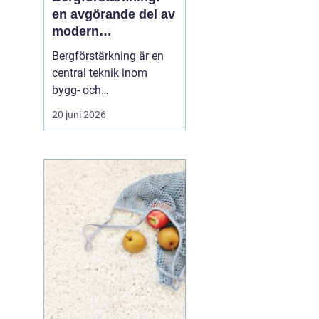
en avgörande del av
modern
infrastruktur
Bergförstärkning är en
central teknik inom
bygg- och
ingenjörsarbete, särskilt i
20 juni 2026
områden där berg och
stenformationer spelar
en avgörande roll. Denna
metod säkerställer både
säkerhet och h...