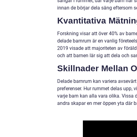
sängar i rummet, där varje barn har 
innan de börjar dela säng eftersom s
Kvantitativa Mätni
Forskning visar att över 40% av barne
delade barnrum är en vanlig företee
2019 visade att majoriteten av föräld
och att barnen lär sig att dela och s
Skillnader Mellan 
Delade barnrum kan variera avsevärt
preferenser. Hur rummet delas upp, 
varje barn kan alla vara olika. Vissa
andra skapar en mer öppen yta där bar