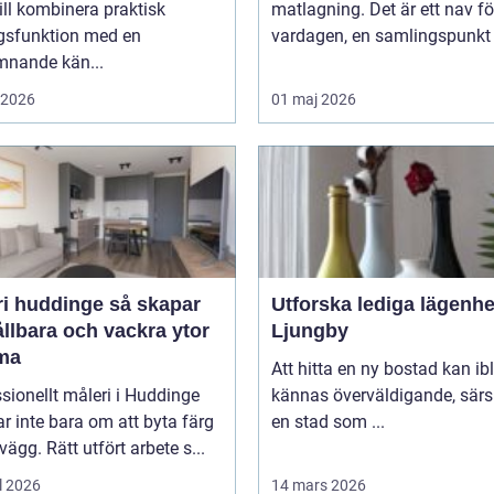
ll kombinera praktisk
matlagning. Det är ett nav fö
gsfunktion med en
vardagen, en samlingspunkt f
mnande kän...
i 2026
01 maj 2026
huddinge så skapar
Utforska lediga lägenhe
llbara och vackra ytor
Ljungby
ma
Att hitta en ny bostad kan ib
sionellt måleri i Huddinge
kännas överväldigande, särsk
r inte bara om att byta färg
en stad som ...
vägg. Rätt utfört arbete s...
l 2026
14 mars 2026