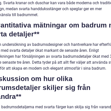
. Svarta kranar och duschar kan vara både moderna och traditio
ign, medan svarta handduksstänger och speglar ger en mer
ikänsla till badrummet.
vantitativa mätningar om badrum
ta detaljer**
en undersökning av badrumsdesigner och hantverkare har efterf
med svarta detaljer ökat markant de senaste åren. Enligt
kningen har försäljningen av svarta badrumsdetaljer ökat med
 senaste tre åren. Detta tyder på att allt fler väljer att använda 
r för att skapa en modern och elegant atmosfär i sina badrum.
skussion om hur olika
umsdetaljer skiljer sig från
andra**
a badrumsdetaljerna med svarta färger kan skilja sig från varan