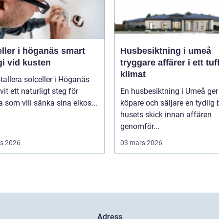
ler i höganäs smart
Husbesiktning i umeå
i vid kusten
tryggare affärer i ett tuf
klimat
stallera solceller i Höganäs
vit ett naturligt steg för
En husbesiktning i Umeå ger
som vill sänka sina elkos...
köpare och säljare en tydlig 
husets skick innan affären
genomför...
s 2026
03 mars 2026
Adress