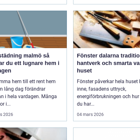
tädning malmö så
Fönster dalarna tradition,
r du ett lugnare hem i
hantverk och smarta val
agen
huset
mma hem till ett rent hem
Fönster påverkar hela huset ljuset
en lång dag förändrar
inne, fasadens uttryck,
an i hela vardagen. Många
energiförbrukningen och hur
r i...
du har...
s 2026
04 mars 2026