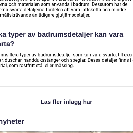
erna och materialen som används i badrum. Dessutom har de
rna svarta detaljerna fördelen att vara lättskötta och mindre
hållskrävande än tidigare gjutjärnsdetaljer.
ka typer av badrumsdetaljer kan vara
arta?
inns flera typer av badrumsdetaljer som kan vara svarta, till ex
r, duschar, handduksstänger och speglar. Dessa detaljer finns i 
ial, som rostfritt stål eller mässing.
Läs fler inlägg här
 nyheter