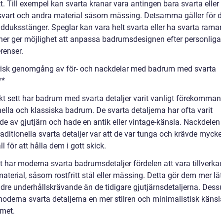
tt. Till exempel kan svarta kranar vara antingen bara svarta eller
svart och andra material såsom mässing. Detsamma gäller för 
dduksstänger. Speglar kan vara helt svarta eller ha svarta rama
oner ger möjlighet att anpassa badrumsdesignen efter personliga
erenser.
risk genomgång av för- och nackdelar med badrum med svarta
**
skt sett har badrum med svarta detaljer varit vanligt förekomman
nella och klassiska badrum. De svarta detaljerna har ofta varit
ade av gjutjärn och hade en antik eller vintage-känsla. Nackdele
aditionella svarta detaljer var att de var tunga och krävde myck
l för att hålla dem i gott skick.
 har moderna svarta badrumsdetaljer fördelen att vara tillverka
material, såsom rostfritt stål eller mässing. Detta gör dem mer lä
dre underhållskrävande än de tidigare gjutjärnsdetaljerna. Des
oderna svarta detaljerna en mer stilren och minimalistisk känsla
met.