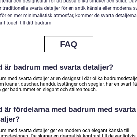
terial och designstilar för att passa olika smaker och stilar. Oa
r traditionella svarta detaljer för en antik känsla eller moderna s
r för en mer minimalistisk atmosfär, kommer de svarta detaljerna
nt touch till ditt badrum.
FAQ
d är badrum med svarta detaljer?
um med svarta detaljer är en designstil där olika badrumsdetalje
m kranar, duschar, handduksstänger och speglar, har en svart fä
a ger badrummet en elegant och stilren touch.
d är fördelarna med badrum med svarta
aljer?
um med svarta detaljer ger en modern och elegant känsla till
umsdesignen. De skapar en dramatisk kontrast till de vanligtvis 