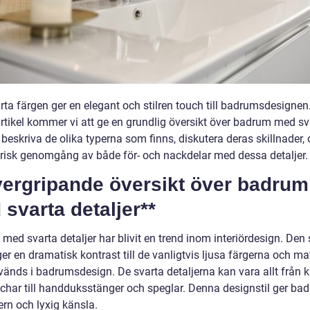
ta färgen ger en elegant och stilren touch till badrumsdesignen.
rtikel kommer vi att ge en grundlig översikt över badrum med sv
, beskriva de olika typerna som finns, diskutera deras skillnader, 
orisk genomgång av både för- och nackdelar med dessa detaljer.
vergripande översikt över badrum
svarta detaljer**
ed svarta detaljer har blivit en trend inom interiördesign. Den 
er en dramatisk kontrast till de vanligtvis ljusa färgerna och ma
änds i badrumsdesign. De svarta detaljerna kan vara allt från k
char till handduksstänger och speglar. Denna designstil ger b
rn och lyxig känsla.